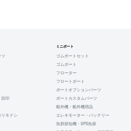
れなかった場合、再度お支
せん。
す
ミニボート
用頂けるサービスとなり
ーツ
ゴムボートセット
ゴムボート
ると、次回購入時にメール
フローター
コード(SMS認証)を入
力することなく、簡単に
フロートボート
ボートオプションパーツ
・目印
ボートカスタムパーツ
利用頂けます。
船外機・船外機用品
ヨリモドシ
エレキモーター・バッテリー
魚群探知機・GPS魚探