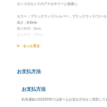
ロッドのエンドのアクセサリーと保護に。
カラー：ブラックウッド/シルバー，ブラックウッド/ゴール
高さ：8.5mm
最小外径：5mm
最大外径：27mm
※各サイズ、およびカラーは実際と誤差がある場合があり
もっと見る
お支払方法
お支払方法
釣具通販のOZATOYAでは様々なお支払方法をご用意し