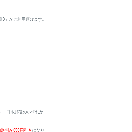
ess・JCB」がご利用頂けます。
り、自動引き落としとな
場合がございます
利用いただけません
ト・日本郵便のいずれか
送料が650円引き
になり