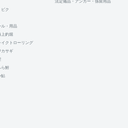
法定備品・アンカー・係留用品
供しております、
・ビク
ール・用品
海上釣堀
のでご了承ください
割払い回数、ボーナス併
レイクトローリング
5円が加算されます
ワカサギ
鯉
送料
1500円
へら鮒
950円
小鮎
950円
山梨
650円
650円
650円
650円
650円