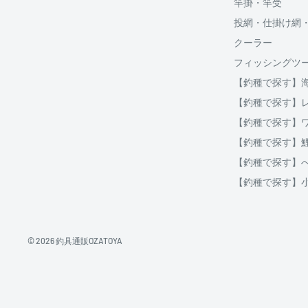
竿掛・竿受
分割払いは、株式会社オリエントコーポレーションが提
投網・仕掛け網
OricoWebクレジットをご利用頂けます。
クーラー
□送料
フィッシングツ
ご購入金額が30,000円以上からご利用対象となります。
【釣種で探す】
破損、重量オーバー等になる場合は複数口となります
ご注文後当店よりご案内する、インターネット上にて分
【釣種で探す】
用等をシミュレーションする事が出来ます。
クール便の場合は通常送料とは別に、クール便料金38
【釣種で探す】
【釣種で探す】
地域
北海道
北海道
【釣種で探す】
北東北
青森、岩手、秋田
【釣種で探す】
南東北
宮城、山形、福島
関東
茨城、栃木、群馬、埼玉、千葉、東京、神奈川、
信越
新潟、長野
© 2026 釣具通販OZATOYA
北陸
富山、石川、福井
東海
岐阜、静岡、愛知、三重
近畿
滋賀、京都、大阪、兵庫、奈良、和歌山