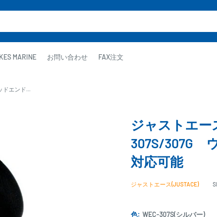
KES MARINE
お問い合わせ
FAX注文
ッドエンド...
ジャストエース(J
307S/307
対応可能
ジャストエース(JUSTACE)
S
色:
WEC-307S(シルバー)