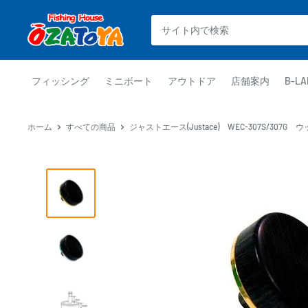
コ
釣
ン
具
テ
通
ン
販
ツ
フィッシング
ミニボート
アウトドア
店舗案内
B-LA
OZATOYA
に
ス
ホーム
すべての商品
ジャストエース(Justace) WEC-307S/307G ウ
キ
ッ
プ
す
る