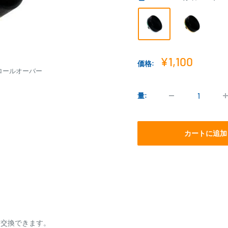
販
¥1,100
価格:
売
ロールオーバー
価
格
量:
カートに追加
も交換できます。