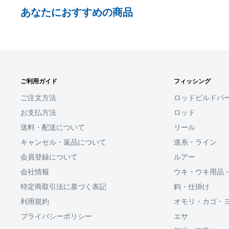
お支払い時、PayPayの残高不足にてお支払いが行わ
あなたにおすすめの商品
払い手続きをいただきますようお願いいたします。
購入金額の一部だけをPayPayで支払うことはできま
□お届け日
SHOPIFYペイメント
在庫がございましたら7営業日以内にお届けいたしま
ご利用ガイド
フィッシング
スマートフォン・タブレットを使ってご注文の方にご利
商品の出荷が遅れる場合はメールでご連絡致します
ます。
ご注文方法
ロッドビルドパ
お支払方法
ロッド
Shop Payにてメールアドレスと携帯電話番号を登録す
送料・配送について
リール
アドレスと携帯電話番号宛てに送られる6桁のショップペイ
力するだけで、配送先やクレジットカード情報を再度入
キャンセル・返品について
道糸・ライン
支払いができます。
会員登録について
ルアー
会社情報
ウキ・ウキ用品
「ApplePay・GooglePay・各クレジットカード」がご
特定商取引法に基づく表記
鈎・仕掛け
利用規約
オモリ・カゴ・
プライバシーポリシー
エサ
分割払い(ローン)