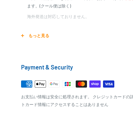
ます。(クール便は除く)
0
10,000円～29,999円
440円
0
30,000円～99,999円
660円
海外発送は対応しておりません。
100,000円～
1,100円～
宅配便
もっと見る
銀行振込
商品の配送は弊社指定の配送業者でお届けいたします。
銀行振込みをお選びの方は、ご注文後お振込みの案内の
クール便の場合は、送料にクール料金385円の手数料が
をお知らせ致します。
Payment & Security
※商品の発送はお客様のご入金を当方で確認後となり
□梱包サイズ
※振込み手数料はお客様のご負担となります
梱包サイズが160cm以内となります
全重量が30kg以内となります
PAYPAY
お支払い情報は安全に処理されます。 クレジットカードの
トカード情報にアクセスすることはありません
ご注文内容によっては、2便に分けさせて頂く場合が
PayPay株式会社が提供するキャッシュレス決済サービス
事前にPayPayのユーザー登録が必要になります。
事前にPayPayに残高がチャージされていることをご