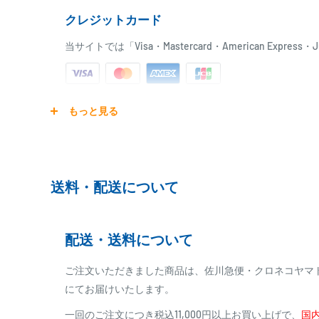
クレジットカード
当サイトでは「Visa・Mastercard・American Expr
ご注文商品を発送後に、カード会社に登録された口座よ
もっと見る
ります。
※ご予約商品の場合は、事前に決済を完了させて頂く
※カード決済による手数料は発生致しません
送料・配送について
代金引換
配送・送料について
※商品代金に代引手数料(消費税込み)が加算されます
※一部高額商品、メーカー直送商品は、代金引換はご
ご注文いただきました商品は、佐川急便・クロネコヤマ
にてお届けいたします。
商品合計金額
代引き手数料
一回のご注文につき税込11,000円以上お買い上げで、
国内
000,00
1円～
0
9,999円
330円