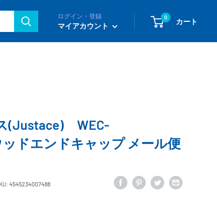
ログイン・登録
0
カート
マイアカウント
ustace) WEC-
G ウッドエンドキャップ メール便
KU:
4545234007488