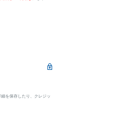
メールにて、お振込み先
加算されます。
ます
詳細を保存したり、クレジッ
ございます
です。
確認ください。