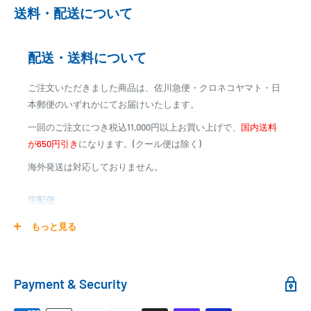
送料・配送について
がございます
※カード決済による手数料は発生致しません
配送・送料について
代金引換
ご注文いただきました商品は、佐川急便・クロネコヤマト・日
※商品代金に代引手数料(消費税込み)が加算されます
本郵便のいずれかにてお届けいたします。
※一部高額商品、メーカー直送商品は、代金引換はご利用
一回のご注文につき税込11,000円以上お買い上げで、
国内送料
いただけません
が650円引き
になります。(クール便は除く)
海外発送は対応しておりません。
商品合計金額
代引き手数料
000,00
1円～
0
9,999円
330円
宅配便
0
10,000円～29,999円
440円
0
30,000円～99,999円
660円
商品の配送は弊社指定の配送業者でお届けいたします。
もっと見る
100,000円～
1,100円～
クール便の場合は、送料にクール料金385円の手数料が加算さ
れます。
銀行振込
Payment & Security
銀行振込みをお選びの方は、ご注文後お振込みの案内のメール
□梱包サイズ