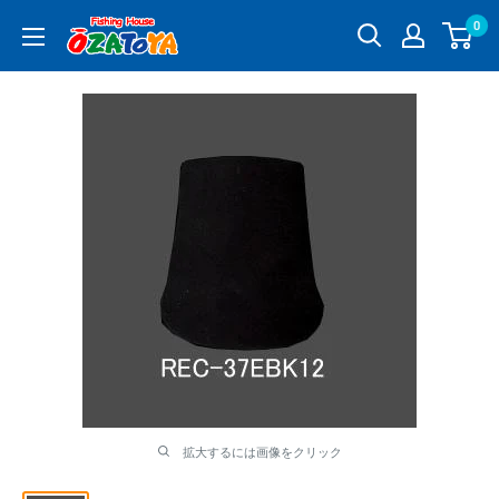
コ
0
釣
ン
具
テ
通
ン
販
ツ
OZATOYA
に
ス
キ
ッ
プ
す
る
拡大するには画像をクリック