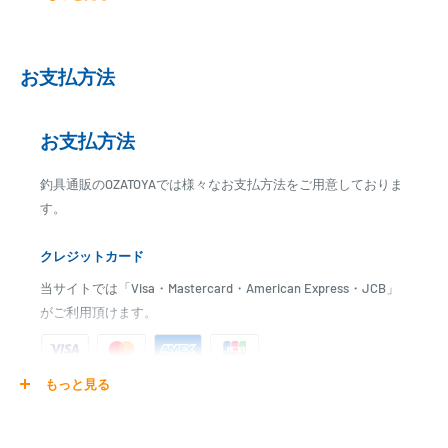
最小内径：12mm
お支払方法
お支払方法
釣具通販のOZATOYAでは様々なお支払方法をご用意しておりま
す。
クレジットカード
当サイトでは「Visa・Mastercard・American Express・JCB」
がご利用頂けます。
もっと見る
ご注文商品を発送後に、カード会社に登録された口座より、自
動引き落としとなります。
※ご予約商品の場合は、事前に決済を完了させて頂く場合