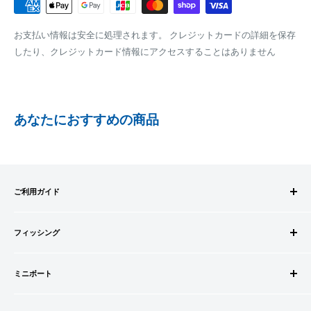
にて、お振込み先をお知らせ致します。
梱包サイズが160cm以内となります
※商品の発送はお客様のご入金を当方で確認後となります
お支払い情報は安全に処理されます。 クレジットカードの詳細を保存
全重量が30kg以内となります
※振込み手数料はお客様のご負担となります
したり、クレジットカード情報にアクセスすることはありません
ご注文内容によっては、2便に分けさせて頂く場合がござい
ます
PAYPAY
PayPay株式会社が提供するキャッシュレス決済サービスです。
あなたにおすすめの商品
事前にPayPayのユーザー登録が必要になります。
事前にPayPayに残高がチャージされていることをご確認く
ださい。
お支払い時、PayPayの残高不足にてお支払いが行われなか
ご利用ガイド
った場合、再度お支払い手続きをいただきますようお願い
いたします。
ご注文方法
□お届け日
購入金額の一部だけをPayPayで支払うことはできません。
フィッシング
お支払方法
在庫がございましたら7営業日以内にお届けいたします
送料・配送について
ロッドビルドパーツ
SHOPIFYペイメント
商品の出荷が遅れる場合はメールでご連絡致します
キャンセル・返品について
ミニボート
ロッド
スマートフォン・タブレットを使ってご注文の方にご利用頂け
会員登録について
リール
ゴムボートセット
るサービスとなります。