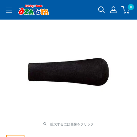
コ
0
釣
ン
具
テ
通
ン
販
ツ
OZATOYA
に
ス
キ
ッ
プ
す
る
拡大するには画像をクリック