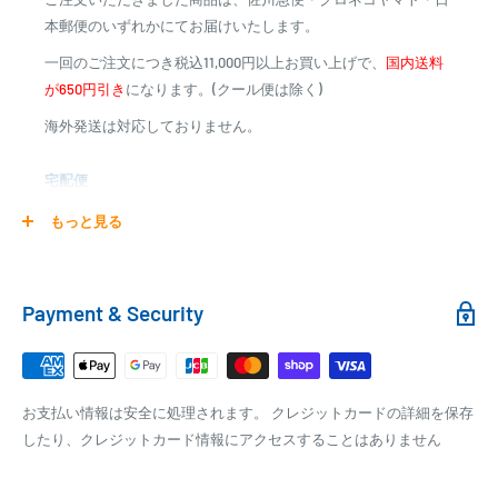
※商品代金に代引手数料(消費税込み)が加算されます
本郵便のいずれかにてお届けいたします。
※一部高額商品、メーカー直送商品は、代金引換はご利用
一回のご注文につき税込11,000円以上お買い上げで、
国内送料
いただけません
が650円引き
になります。(クール便は除く)
海外発送は対応しておりません。
商品合計金額
代引き手数料
000,00
1円～
0
9,999円
330円
宅配便
0
10,000円～29,999円
440円
0
30,000円～99,999円
660円
商品の配送は弊社指定の配送業者でお届けいたします。
もっと見る
100,000円～
1,100円～
クール便の場合は、送料にクール料金385円の手数料が加算さ
れます。
銀行振込
Payment & Security
銀行振込みをお選びの方は、ご注文後お振込みの案内のメール
□梱包サイズ
にて、お振込み先をお知らせ致します。
梱包サイズが160cm以内となります
※商品の発送はお客様のご入金を当方で確認後となります
お支払い情報は安全に処理されます。 クレジットカードの詳細を保存
全重量が30kg以内となります
※振込み手数料はお客様のご負担となります
したり、クレジットカード情報にアクセスすることはありません
ご注文内容によっては、2便に分けさせて頂く場合がござい
ます
PAYPAY