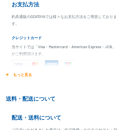
お支払方法
釣具通販のOZATOYAでは様々なお支払方法をご用意しておりま
す。
クレジットカード
当サイトでは「Visa・Mastercard・American Express・JCB」
がご利用頂けます。
もっと見る
ご注文商品を発送後に、カード会社に登録された口座より、自
動引き落としとなります。
※ご予約商品の場合は、事前に決済を完了させて頂く場合
送料・配送について
がございます
※カード決済による手数料は発生致しません
配送・送料について
代金引換
ご注文いただきました商品は、佐川急便・クロネコヤマト・日