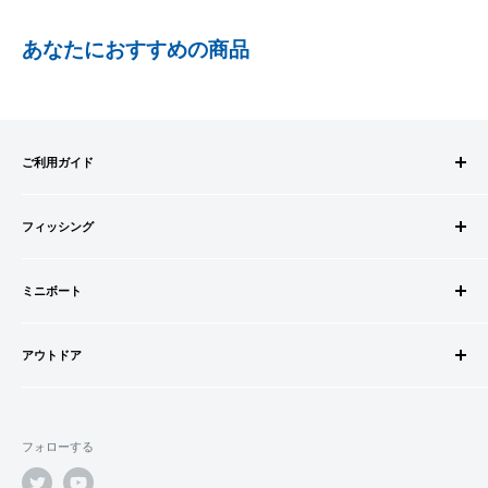
PayPay株式会社が提供するキャッシュレス決済サービスです。
あなたにおすすめの商品
事前にPayPayのユーザー登録が必要になります。
事前にPayPayに残高がチャージされていることをご確認く
ださい。
お支払い時、PayPayの残高不足にてお支払いが行われなか
ご利用ガイド
った場合、再度お支払い手続きをいただきますようお願い
いたします。
ご注文方法
□お届け日
購入金額の一部だけをPayPayで支払うことはできません。
フィッシング
お支払方法
在庫がございましたら7営業日以内にお届けいたします
送料・配送について
ロッドビルドパーツ
SHOPIFYペイメント
商品の出荷が遅れる場合はメールでご連絡致します
キャンセル・返品について
ミニボート
ロッド
スマートフォン・タブレットを使ってご注文の方にご利用頂け
会員登録について
リール
ゴムボートセット
るサービスとなります。
会社情報
道糸・ライン
アウトドア
ゴムボート
Shop Payにてメールアドレスと携帯電話番号を登録すると、次
特定商取引法に基づく表記
ルアー
フローター
ウェダー
回購入時にメールアドレスと携帯電話番号宛てに送られる6桁
利用規約
ウキ・ウキ用品・目印
フロートボート
シューズ・ブーツ
のショップペイコード(SMS認証)を入力するだけで、配送先や
プライバシーポリシー
鈎・仕掛け
フォローする
ボートオプションパーツ
ライフジャケット
クレジットカード情報を再度入力することなく、簡単に支払い
オモリ・カゴ・ヨリモドシ
ボートカスタムパーツ
ができます。
サングラス