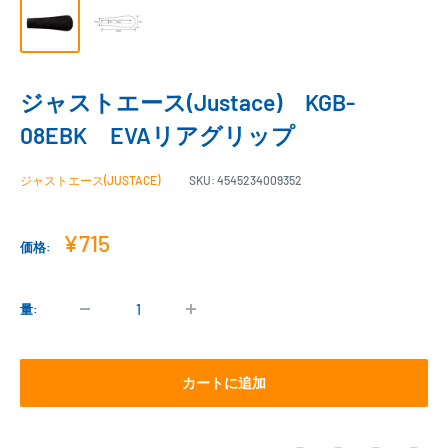
ジャストエース(Justace) KGB-
08EBK EVAリアグリップ
ジャストエース(JUSTACE)
SKU:
4545234009352
販
¥715
価格:
売
価
格
量:
カートに追加