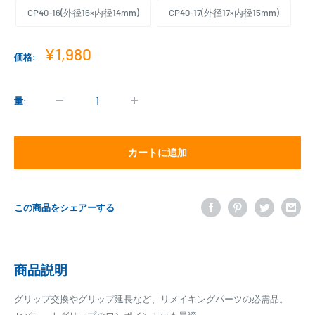
CP40-16(外径16×内径14mm)
CP40-17(外径17×内径15mm)
販
¥1,980
価格:
売
価
格
量:
カートに追加
この商品をシェアーする
商品説明
グリップ交換やグリップ延長など、リメイキングパーツの必需品。