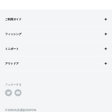
事前にPayPayに残高がチャージされていることをご確認く
ださい。
お支払い時、PayPayの残高不足にてお支払いが行われなか
ご利用ガイド
った場合、再度お支払い手続きをいただきますようお願い
いたします。
ご注文方法
□お届け日
購入金額の一部だけをPayPayで支払うことはできません。
フィッシング
お支払方法
在庫がございましたら7営業日以内にお届けいたします
送料・配送について
ロッドビルドパーツ
SHOPIFYペイメント
商品の出荷が遅れる場合はメールでご連絡致します
キャンセル・返品について
ミニボート
ロッド
スマートフォン・タブレットを使ってご注文の方にご利用頂け
会員登録について
リール
ゴムボートセット
るサービスとなります。
会社情報
道糸・ライン
アウトドア
ゴムボート
Shop Payにてメールアドレスと携帯電話番号を登録すると、次
特定商取引法に基づく表記
ルアー
フローター
ウェダー
回購入時にメールアドレスと携帯電話番号宛てに送られる6桁
利用規約
ウキ・ウキ用品・目印
フロートボート
シューズ・ブーツ
のショップペイコード(SMS認証)を入力するだけで、配送先や
プライバシーポリシー
鈎・仕掛け
フォローする
ボートオプションパーツ
ライフジャケット
クレジットカード情報を再度入力することなく、簡単に支払い
オモリ・カゴ・ヨリモドシ
ボートカスタムパーツ
ができます。
サングラス
エサ
船外機・船外機用品
バッグ
「ApplePay・GooglePay・各クレジットカード」がご利用頂け
竿掛・竿受
エレキモーター・バッテリー
ます。
クーラー
© 2026 釣具通販OZATOYA