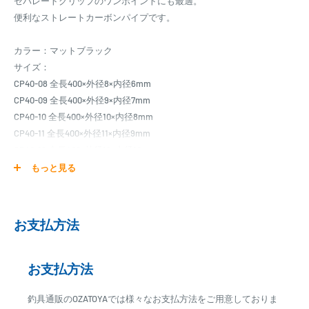
セパレートグリップのワンポイントにも最適。
便利なストレートカーボンパイプです。
カラー：マットブラック
サイズ：
CP40-08 全長400×外径8×内径6mm
CP40-09 全長400×外径9×内径7mm
CP40-10 全長400×外径10×内径8mm
CP40-11 全長400×外径11×内径9mm
CP40-12 全長400×外径12×内径10mm
CP40-13 全長400×外径13×内径11mm
もっと見る
CP40-14 全長400×外径14×内径12mm
CP40-15 全長400×外径15×内径13mm
CP40-16 全長400×外径16×内径14mm
お支払方法
CP40-17 全長400×外径17×内径15mm
※各寸法、およびカラーは実際と異なる場合がございます。
お支払方法
http://www.justace.co.jp/
釣具通販のOZATOYAでは様々なお支払方法をご用意しておりま