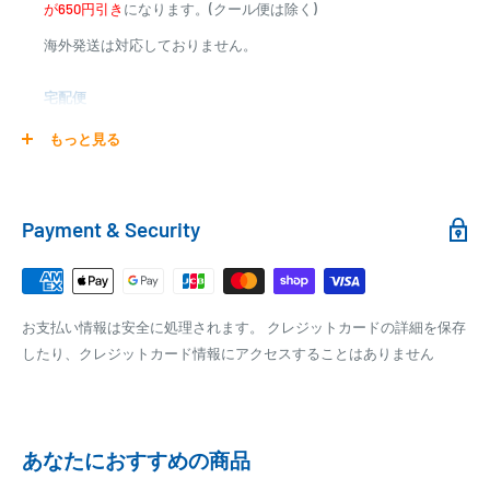
が650円引き
になります。(クール便は除く)
海外発送は対応しておりません。
商品合計金額
代引き手数料
000,00
1円～
0
9,999円
330円
宅配便
0
10,000円～29,999円
440円
0
30,000円～99,999円
660円
商品の配送は弊社指定の配送業者でお届けいたします。
もっと見る
100,000円～
1,100円～
クール便の場合は、送料にクール料金385円の手数料が加算さ
れます。
銀行振込
Payment & Security
銀行振込みをお選びの方は、ご注文後お振込みの案内のメール
□梱包サイズ
にて、お振込み先をお知らせ致します。
梱包サイズが160cm以内となります
※商品の発送はお客様のご入金を当方で確認後となります
お支払い情報は安全に処理されます。 クレジットカードの詳細を保存
全重量が30kg以内となります
※振込み手数料はお客様のご負担となります
したり、クレジットカード情報にアクセスすることはありません
ご注文内容によっては、2便に分けさせて頂く場合がござい
ます
PAYPAY
PayPay株式会社が提供するキャッシュレス決済サービスです。
あなたにおすすめの商品
事前にPayPayのユーザー登録が必要になります。