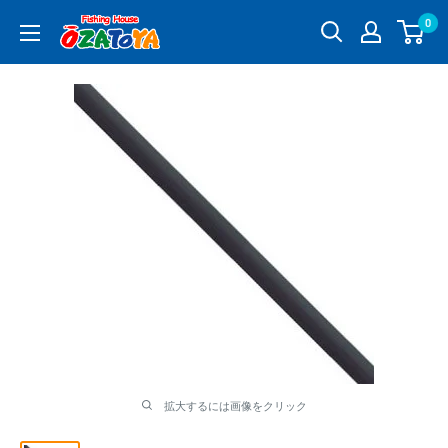
コ
0
釣
ン
具
テ
通
ン
販
ツ
OZATOYA
に
ス
キ
ッ
プ
す
る
拡大するには画像をクリック