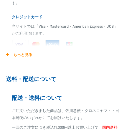
す。
クレジットカード
当サイトでは「Visa・Mastercard・American Express・JCB」
がご利用頂けます。
もっと見る
ご注文商品を発送後に、カード会社に登録された口座より、自
動引き落としとなります。
※ご予約商品の場合は、事前に決済を完了させて頂く場合
送料・配送について
がございます
※カード決済による手数料は発生致しません
配送・送料について
代金引換
ご注文いただきました商品は、佐川急便・クロネコヤマト・日
※商品代金に代引手数料(消費税込み)が加算されます
本郵便のいずれかにてお届けいたします。
※一部高額商品、メーカー直送商品は、代金引換はご利用
一回のご注文につき税込11,000円以上お買い上げで、
国内送料
いただけません