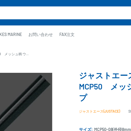
KES MARINE
お問い合わせ
FAX注文
 メッシュ柄 ウ...
ジャストエース
MCP50 メ
プ
ジャストエース(JUSTACE)
S
サイズ:
MCP50-08(外径8m