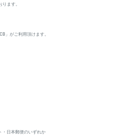
ております。
ess・JCB」がご利用頂けます。
り、自動引き落としとな
場合がございます
利用いただけません
ト・日本郵便のいずれか