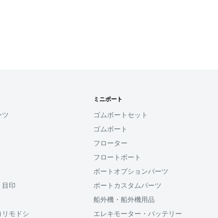
確認ください。
れなかった場合、再度お支
せん。
す
ミニボート
用頂けるサービスとなり
ーツ
ゴムボートセット
ゴムボート
ると、次回購入時にメール
フローター
コード(SMS認証)を入
力することなく、簡単に
フロートボート
ボートオプションパーツ
・目印
ボートカスタムパーツ
利用頂けます。
船外機・船外機用品
ヨリモドシ
エレキモーター・バッテリー