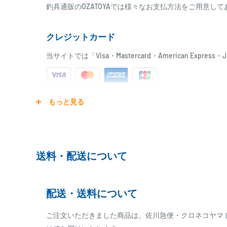
釣具通販のOZATOYAでは様々なお支払方法をご用意し
クレジットカード
当サイトでは「Visa・Mastercard・American Expr
ご注文商品を発送後に、カード会社に登録された口座よ
もっと見る
ります。
※ご予約商品の場合は、事前に決済を完了させて頂く
※カード決済による手数料は発生致しません
送料・配送について
代金引換
配送・送料について
※商品代金に代引手数料(消費税込み)が加算されます
※一部高額商品、メーカー直送商品は、代金引換はご
ご注文いただきました商品は、佐川急便・クロネコヤマ