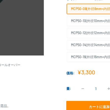
MCP50-08(外径8mm×内径
MCP50-10(外径10mm×内
MCP50-12(外径12mm×内
MCP50-14(外径14mm×内
MCP50-16(外径16mm×内径
ロールオーバー
販
¥3,300
価格:
売
価
格
量:
必需品。
カートに追加