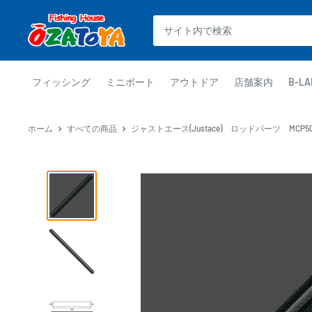
コ
釣
ン
具
テ
通
ン
販
ツ
フィッシング
ミニボート
アウトドア
店舗案内
B-LA
OZATOYA
に
ス
ホーム
すべての商品
ジャストエース(Justace) ロッドパーツ MCP50
キ
ッ
プ
す
る