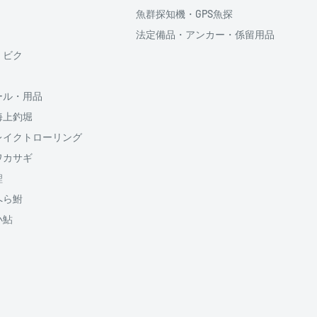
魚群探知機・GPS魚探
法定備品・アンカー・係留用品
供しております、
・ビク
ール・用品
海上釣堀
のでご了承ください
割払い回数、ボーナス併
レイクトローリング
5円が加算されます
ワカサギ
鯉
送料
1500円
へら鮒
950円
小鮎
950円
山梨
650円
650円
650円
650円