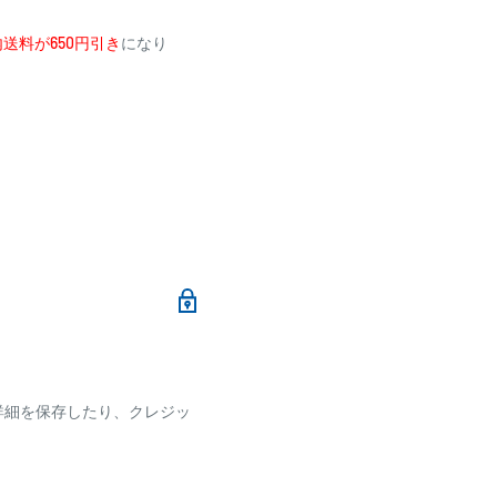
送料が650円引き
になり
メールにて、お振込み先
加算されます。
ます
詳細を保存したり、クレジッ
ございます
です。