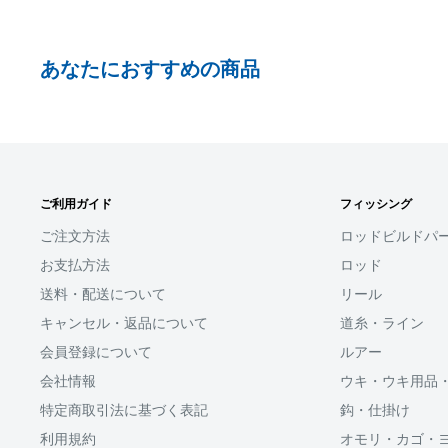
事前にPayPayに残高がチャージされていることをご
お支払い時、PayPayの残高不足にてお支払いが行わ
あなたにおすすめの商品
払い手続きをいただきますようお願いいたします。
購入金額の一部だけをPayPayで支払うことはできま
□お届け日
SHOPIFYペイメント
在庫がございましたら7営業日以内にお届けいたしま
ご利用ガイド
フィッシング
スマートフォン・タブレットを使ってご注文の方にご利
商品の出荷が遅れる場合はメールでご連絡致します
ます。
ご注文方法
ロッドビルドパ
お支払方法
ロッド
Shop Payにてメールアドレスと携帯電話番号を登録す
送料・配送について
リール
アドレスと携帯電話番号宛てに送られる6桁のショップペイ
力するだけで、配送先やクレジットカード情報を再度入
キャンセル・返品について
道糸・ライン
支払いができます。
会員登録について
ルアー
会社情報
ウキ・ウキ用品
「ApplePay・GooglePay・各クレジットカード」がご
特定商取引法に基づく表記
鈎・仕掛け
利用規約
オモリ・カゴ・