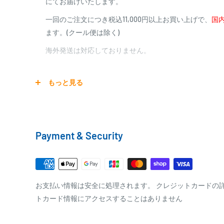
にてお届けいたします。
商品合計金額
代引き手数料
一回のご注文につき税込11,000円以上お買い上げで、
国内
000,00
1円～
0
9,999円
330円
ます。(クール便は除く)
0
10,000円～29,999円
440円
0
30,000円～99,999円
660円
海外発送は対応しておりません。
100,000円～
1,100円～
宅配便
もっと見る
銀行振込
商品の配送は弊社指定の配送業者でお届けいたします。
銀行振込みをお選びの方は、ご注文後お振込みの案内の
クール便の場合は、送料にクール料金385円の手数料が
をお知らせ致します。
Payment & Security
※商品の発送はお客様のご入金を当方で確認後となり
□梱包サイズ
※振込み手数料はお客様のご負担となります
梱包サイズが160cm以内となります
全重量が30kg以内となります
PAYPAY
お支払い情報は安全に処理されます。 クレジットカードの
トカード情報にアクセスすることはありません
ご注文内容によっては、2便に分けさせて頂く場合が
PayPay株式会社が提供するキャッシュレス決済サービス
事前にPayPayのユーザー登録が必要になります。