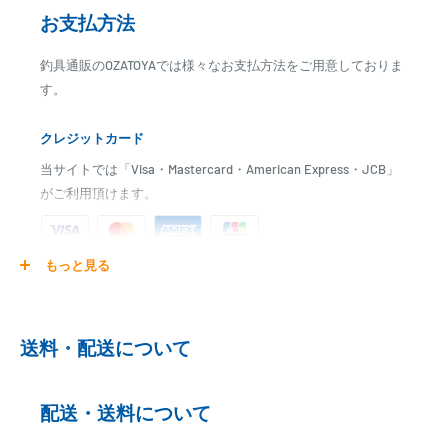
お支払方法
釣具通販のOZATOYAでは様々なお支払方法をご用意しておりま
す。
クレジットカード
当サイトでは「Visa・Mastercard・American Express・JCB」
がご利用頂けます。
もっと見る
ご注文商品を発送後に、カード会社に登録された口座より、自
動引き落としとなります。
※ご予約商品の場合は、事前に決済を完了させて頂く場合
送料・配送について
がございます
※カード決済による手数料は発生致しません
配送・送料について
代金引換