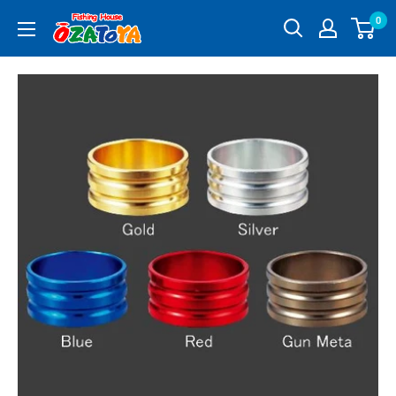
コ
0
釣
ン
具
テ
通
ン
販
ツ
OZATOYA
に
ス
キ
ッ
プ
す
る