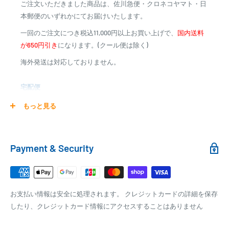
ご注文いただきました商品は、佐川急便・クロネコヤマト・日
※商品代金に代引手数料(消費税込み)が加算されます
本郵便のいずれかにてお届けいたします。
※一部高額商品、メーカー直送商品は、代金引換はご利用
一回のご注文につき税込11,000円以上お買い上げで、
国内送料
いただけません
が650円引き
になります。(クール便は除く)
海外発送は対応しておりません。
商品合計金額
代引き手数料
000,00
1円～
0
9,999円
330円
宅配便
0
10,000円～29,999円
440円
0
30,000円～99,999円
660円
商品の配送は弊社指定の配送業者でお届けいたします。
もっと見る
100,000円～
1,100円～
クール便の場合は、送料にクール料金385円の手数料が加算さ
れます。
銀行振込
Payment & Security
銀行振込みをお選びの方は、ご注文後お振込みの案内のメール
□梱包サイズ
にて、お振込み先をお知らせ致します。
梱包サイズが160cm以内となります
※商品の発送はお客様のご入金を当方で確認後となります
お支払い情報は安全に処理されます。 クレジットカードの詳細を保存
全重量が30kg以内となります
※振込み手数料はお客様のご負担となります
したり、クレジットカード情報にアクセスすることはありません
ご注文内容によっては、2便に分けさせて頂く場合がござい
ます
PAYPAY