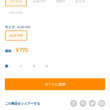
ゴールド
シルバー
ブルー
レッド
ガンメタ
サイズ:
ALDF-D16
ALDF-D16
販
¥770
価格:
売
価
格
量:
カートに追加
この商品をシェアーする