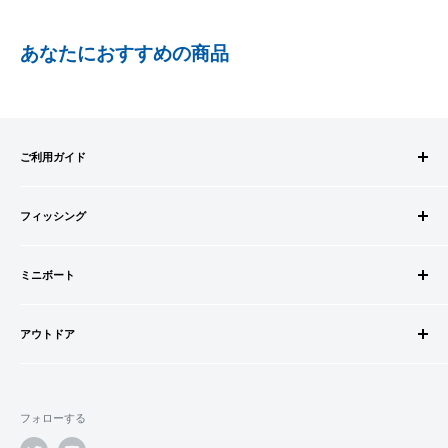
PayPay株式会社が提供するキャッシュレス決済サービスです。
あなたにおすすめの商品
事前にPayPayのユーザー登録が必要になります。
事前にPayPayに残高がチャージされていることをご確認く
ださい。
お支払い時、PayPayの残高不足にてお支払いが行われなか
ご利用ガイド
った場合、再度お支払い手続きをいただきますようお願い
いたします。
ご注文方法
□お届け日
購入金額の一部だけをPayPayで支払うことはできません。
フィッシング
お支払方法
在庫がございましたら7営業日以内にお届けいたします
送料・配送について
ロッドビルドパーツ
SHOPIFYペイメント
商品の出荷が遅れる場合はメールでご連絡致します
キャンセル・返品について
ミニボート
ロッド
スマートフォン・タブレットを使ってご注文の方にご利用頂け
会員登録について
リール
ゴムボートセット
るサービスとなります。
会社情報
道糸・ライン
アウトドア
ゴムボート
Shop Payにてメールアドレスと携帯電話番号を登録すると、次
特定商取引法に基づく表記
ルアー
フローター
ウェダー
回購入時にメールアドレスと携帯電話番号宛てに送られる6桁
利用規約
ウキ・ウキ用品・目印
フロートボート
シューズ・ブーツ
のショップペイコード(SMS認証)を入力するだけで、配送先や
プライバシーポリシー
鈎・仕掛け
フォローする
ボートオプションパーツ
ライフジャケット
クレジットカード情報を再度入力することなく、簡単に支払い
オモリ・カゴ・ヨリモドシ