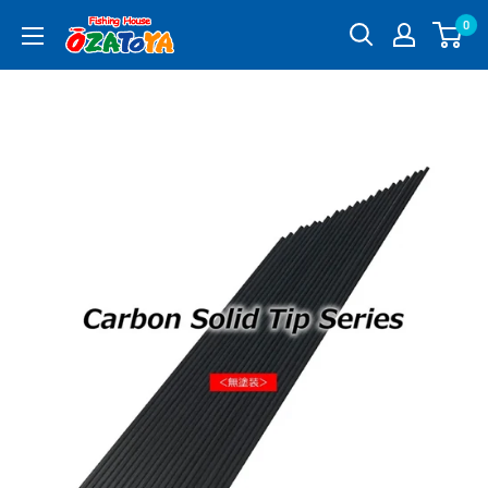
コ
0
釣
ン
具
テ
通
ン
販
ツ
OZATOYA
に
ス
キ
ッ
プ
す
る