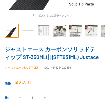
拡大するには画像をクリック
ジャストエース カーボンソリッドテ
ィップ ST-350ML(旧SFT631ML) Justace
ジャストエース(JUSTACE)
SKU:
4545234022559
販
¥2,310
価格:
売
価
格
量: