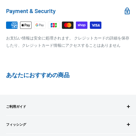
れます。
銀行振込
Payment & Security
銀行振込みをお選びの方は、ご注文後お振込みの案内のメール
□梱包サイズ
にて、お振込み先をお知らせ致します。
梱包サイズが160cm以内となります
※商品の発送はお客様のご入金を当方で確認後となります
お支払い情報は安全に処理されます。 クレジットカードの詳細を保存
全重量が30kg以内となります
※振込み手数料はお客様のご負担となります
したり、クレジットカード情報にアクセスすることはありません
ご注文内容によっては、2便に分けさせて頂く場合がござい
ます
PAYPAY
PayPay株式会社が提供するキャッシュレス決済サービスです。
あなたにおすすめの商品
事前にPayPayのユーザー登録が必要になります。
事前にPayPayに残高がチャージされていることをご確認く
ださい。
お支払い時、PayPayの残高不足にてお支払いが行われなか
ご利用ガイド
った場合、再度お支払い手続きをいただきますようお願い
いたします。
ご注文方法
□お届け日
購入金額の一部だけをPayPayで支払うことはできません。
フィッシング
お支払方法
在庫がございましたら7営業日以内にお届けいたします
送料・配送について
ロッドビルドパーツ