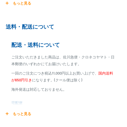
もっと見る
ご注文商品を発送後に、カード会社に登録された口座より、自
動引き落としとなります。
※ご予約商品の場合は、事前に決済を完了させて頂く場合
送料・配送について
がございます
※カード決済による手数料は発生致しません
配送・送料について
代金引換
ご注文いただきました商品は、佐川急便・クロネコヤマト・日
※商品代金に代引手数料(消費税込み)が加算されます
本郵便のいずれかにてお届けいたします。
※一部高額商品、メーカー直送商品は、代金引換はご利用
一回のご注文につき税込11,000円以上お買い上げで、
国内送料
いただけません
が650円引き
になります。(クール便は除く)
海外発送は対応しておりません。
商品合計金額
代引き手数料
000,00
1円～
0
9,999円
330円
宅配便
0
10,000円～29,999円
440円
0
30,000円～99,999円
660円
商品の配送は弊社指定の配送業者でお届けいたします。
もっと見る
100,000円～
1,100円～
クール便の場合は、送料にクール料金385円の手数料が加算さ