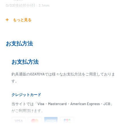
O/D2(接続部分径)：2.1mm
Weight：1g
もっと見る
※ティップ径(Ｔ/Ｄ)は無塗装の為、塗膜、誤差がありブランク(製品)
のサイズとは異なります。
お支払方法
※ソリッドチューンなど行われる場合は、必ず全て自己責任で行って
ください。
お支払方法
釣具通販のOZATOYAでは様々なお支払方法をご用意しておりま
【ご注意】
す。
■各種ティップ・バット径などは多少誤差がございます。
■製作工程上、白く見える個所がある場合がございますが使用には全
クレジットカード
く影響ございません。
当サイトでは「Visa・Mastercard・American Express・JCB」
がご利用頂けます。