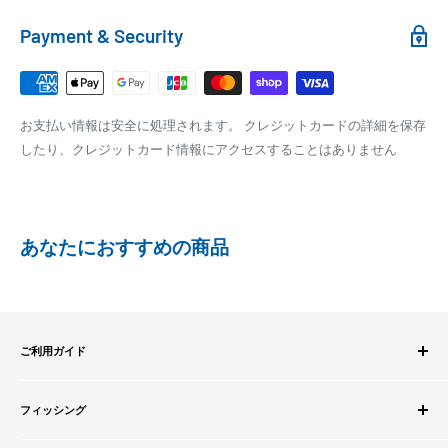
れます。
銀行振込
Payment & Security
銀行振込みをお選びの方は、ご注文後お振込みの案内のメール
□梱包サイズ
にて、お振込み先をお知らせ致します。
梱包サイズが160cm以内となります
※商品の発送はお客様のご入金を当方で確認後となります
お支払い情報は安全に処理されます。 クレジットカードの詳細を保存
全重量が30kg以内となります
※振込み手数料はお客様のご負担となります
したり、クレジットカード情報にアクセスすることはありません
ご注文内容によっては、2便に分けさせて頂く場合がござい
ます
PAYPAY
PayPay株式会社が提供するキャッシュレス決済サービスです。
あなたにおすすめの商品
事前にPayPayのユーザー登録が必要になります。
事前にPayPayに残高がチャージされていることをご確認く
ださい。
お支払い時、PayPayの残高不足にてお支払いが行われなか
ご利用ガイド
った場合、再度お支払い手続きをいただきますようお願い
いたします。
ご注文方法
□お届け日
購入金額の一部だけをPayPayで支払うことはできません。
フィッシング
お支払方法
在庫がございましたら7営業日以内にお届けいたします
送料・配送について
ロッドビルドパーツ