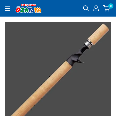
コ
0
釣
ン
具
テ
通
ン
販
ツ
OZATOYA
に
ス
キ
ッ
プ
す
る