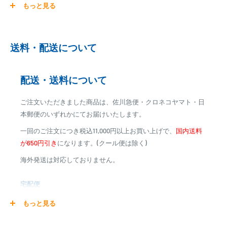
もっと見る
ご注文商品を発送後に、カード会社に登録された口座より、自
動引き落としとなります。
※ご予約商品の場合は、事前に決済を完了させて頂く場合
送料・配送について
がございます
※カード決済による手数料は発生致しません
配送・送料について
代金引換
ご注文いただきました商品は、佐川急便・クロネコヤマト・日
※商品代金に代引手数料(消費税込み)が加算されます
本郵便のいずれかにてお届けいたします。
※一部高額商品、メーカー直送商品は、代金引換はご利用
一回のご注文につき税込11,000円以上お買い上げで、
国内送料
いただけません
が650円引き
になります。(クール便は除く)
海外発送は対応しておりません。
商品合計金額
代引き手数料
000,00
1円～
0
9,999円
330円
宅配便
0
10,000円～29,999円
440円
0
30,000円～99,999円
660円
商品の配送は弊社指定の配送業者でお届けいたします。
もっと見る
100,000円～
1,100円～
クール便の場合は、送料にクール料金385円の手数料が加算さ