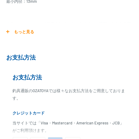
最小内径：13mm
※各グリップキットは接着されていませんので、ご使用になられる際
は接着してお使いください。
もっと見る
※付属している金属パーツ(リアリング、ワインディングチェック)は
ガンメタるカラーです。
※使用しているリールシートフードはICカラーです。
お支払方法
※メッシュカーボンパイプの全長は380mmです。
※各サイズ、およびカラーは実際と誤差がある場合があります。
お支払方法
釣具通販のOZATOYAでは様々なお支払方法をご用意しておりま
す。
クレジットカード
当サイトでは「Visa・Mastercard・American Express・JCB」
がご利用頂けます。