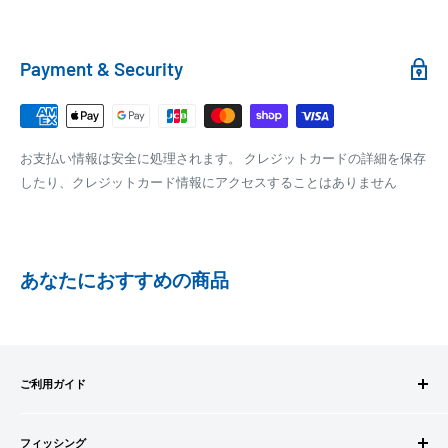
100,000円～
1,100円～
クール便の場合は、送料にクール料金385円の手数料が加算さ
れます。
銀行振込
Payment & Security
銀行振込みをお選びの方は、ご注文後お振込みの案内のメール
□梱包サイズ
にて、お振込み先をお知らせ致します。
梱包サイズが160cm以内となります
※商品の発送はお客様のご入金を当方で確認後となります
お支払い情報は安全に処理されます。 クレジットカードの詳細を保存
全重量が30kg以内となります
※振込み手数料はお客様のご負担となります
したり、クレジットカード情報にアクセスすることはありません
ご注文内容によっては、2便に分けさせて頂く場合がござい
ます
PAYPAY
PayPay株式会社が提供するキャッシュレス決済サービスです。
あなたにおすすめの商品
事前にPayPayのユーザー登録が必要になります。
事前にPayPayに残高がチャージされていることをご確認く
ださい。
お支払い時、PayPayの残高不足にてお支払いが行われなか
ご利用ガイド
った場合、再度お支払い手続きをいただきますようお願い
いたします。
ご注文方法
□お届け日
購入金額の一部だけをPayPayで支払うことはできません。
フィッシング
お支払方法