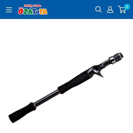
コ
0
釣
ン
具
テ
通
ン
販
ツ
OZATOYA
に
ス
キ
ッ
プ
す
る