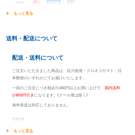
もっと見る
ご注文商品を発送後に、カード会社に登録された口座より、自
動引き落としとなります。
※ご予約商品の場合は、事前に決済を完了させて頂く場合
送料・配送について
がございます
※カード決済による手数料は発生致しません
配送・送料について
代金引換
ご注文いただきました商品は、佐川急便・クロネコヤマト・日
※商品代金に代引手数料(消費税込み)が加算されます
本郵便のいずれかにてお届けいたします。
※一部高額商品、メーカー直送商品は、代金引換はご利用
一回のご注文につき税込11,000円以上お買い上げで、
国内送料
いただけません
が650円引き
になります。(クール便は除く)
海外発送は対応しておりません。
商品合計金額
代引き手数料
000,00
1円～
0
9,999円
330円
宅配便
0
10,000円～29,999円
440円
0
30,000円～99,999円
660円
商品の配送は弊社指定の配送業者でお届けいたします。
もっと見る