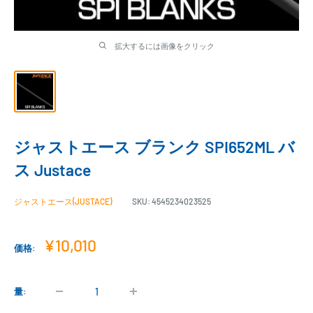
拡大するには画像をクリック
ジャストエース ブランク SPI652ML バ
ス Justace
ジャストエース(JUSTACE)
SKU:
4545234023525
販
¥10,010
価格:
売
価
格
量: