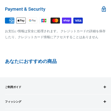
れます。
銀行振込
Payment & Security
銀行振込みをお選びの方は、ご注文後お振込みの案内のメール
□梱包サイズ
にて、お振込み先をお知らせ致します。
梱包サイズが160cm以内となります
※商品の発送はお客様のご入金を当方で確認後となります
お支払い情報は安全に処理されます。 クレジットカードの詳細を保存
全重量が30kg以内となります
※振込み手数料はお客様のご負担となります
したり、クレジットカード情報にアクセスすることはありません
ご注文内容によっては、2便に分けさせて頂く場合がござい
ます
PAYPAY
PayPay株式会社が提供するキャッシュレス決済サービスです。
あなたにおすすめの商品
事前にPayPayのユーザー登録が必要になります。
事前にPayPayに残高がチャージされていることをご確認く
ださい。
お支払い時、PayPayの残高不足にてお支払いが行われなか
ご利用ガイド
った場合、再度お支払い手続きをいただきますようお願い
いたします。
ご注文方法
□お届け日
購入金額の一部だけをPayPayで支払うことはできません。
フィッシング
お支払方法
在庫がございましたら7営業日以内にお届けいたします
送料・配送について
ロッドビルドパーツ