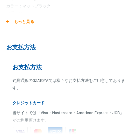
カラー：マットブラック
自重：33g
継数：2ピース
もっと見る
先径：1.4mm
元径：10.0mm
お支払方法
※各種ブランクのティップ、バット径は多少誤差があります。
お支払方法
【長物の送料について】
釣具通販のOZATOYAでは様々なお支払方法をご用意しておりま
梱包サイズが合計160cmを超える場合は別途送料が掛かります。
す。
詳しくは「お買い物ガイド」をご覧ください。
クレジットカード
当サイトでは「Visa・Mastercard・American Express・JCB」
がご利用頂けます。