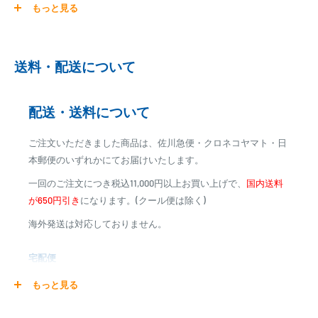
もっと見る
ご注文商品を発送後に、カード会社に登録された口座より、自
動引き落としとなります。
※ご予約商品の場合は、事前に決済を完了させて頂く場合
送料・配送について
がございます
※カード決済による手数料は発生致しません
配送・送料について
代金引換
ご注文いただきました商品は、佐川急便・クロネコヤマト・日
※商品代金に代引手数料(消費税込み)が加算されます
本郵便のいずれかにてお届けいたします。
※一部高額商品、メーカー直送商品は、代金引換はご利用
一回のご注文につき税込11,000円以上お買い上げで、
国内送料
いただけません
が650円引き
になります。(クール便は除く)
海外発送は対応しておりません。
商品合計金額
代引き手数料
000,00
1円～
0
9,999円
330円
宅配便
0
10,000円～29,999円
440円
0
30,000円～99,999円
660円
商品の配送は弊社指定の配送業者でお届けいたします。
もっと見る
100,000円～
1,100円～
クール便の場合は、送料にクール料金385円の手数料が加算さ