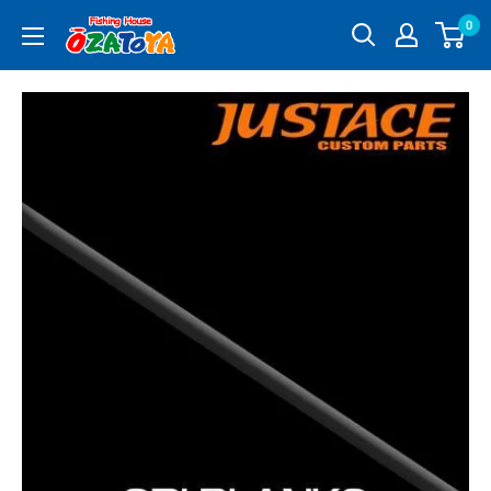
コ
0
釣
ン
具
テ
通
ン
販
ツ
OZATOYA
に
ス
キ
ッ
プ
す
る