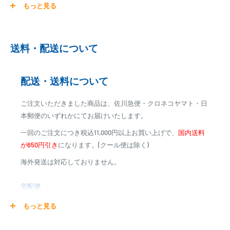
もっと見る
ご注文商品を発送後に、カード会社に登録された口座より、自
動引き落としとなります。
※ご予約商品の場合は、事前に決済を完了させて頂く場合
送料・配送について
がございます
※カード決済による手数料は発生致しません
配送・送料について
代金引換
ご注文いただきました商品は、佐川急便・クロネコヤマト・日
※商品代金に代引手数料(消費税込み)が加算されます
本郵便のいずれかにてお届けいたします。
※一部高額商品、メーカー直送商品は、代金引換はご利用
一回のご注文につき税込11,000円以上お買い上げで、
国内送料
いただけません
が650円引き
になります。(クール便は除く)
海外発送は対応しておりません。
商品合計金額
代引き手数料
000,00
1円～
0
9,999円
330円
宅配便
0
10,000円～29,999円
440円
0
30,000円～99,999円
660円
商品の配送は弊社指定の配送業者でお届けいたします。
もっと見る
100,000円～
1,100円～
クール便の場合は、送料にクール料金385円の手数料が加算さ