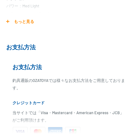
パワー：Med Light
カラー：マットブラック
自重：26g
もっと見る
継数：2本
先径：1.5mm
元径：8.5mm
お支払方法
お支払方法
釣具通販のOZATOYAでは様々なお支払方法をご用意しておりま
す。
クレジットカード
当サイトでは「Visa・Mastercard・American Express・JCB」
がご利用頂けます。