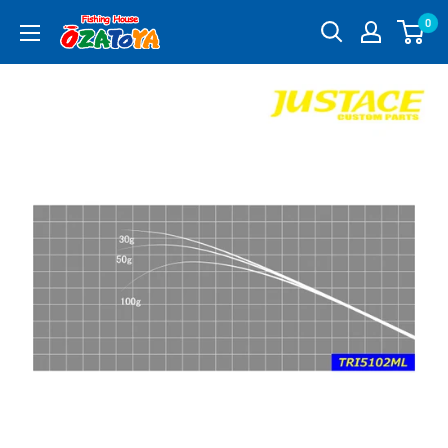
コ
0
釣
ン
具
テ
通
ン
販
ツ
OZATOYA
に
ス
キ
ッ
プ
す
る