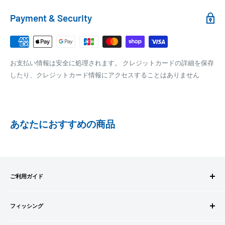
れます。
銀行振込
Payment & Security
銀行振込みをお選びの方は、ご注文後お振込みの案内のメール
□梱包サイズ
にて、お振込み先をお知らせ致します。
梱包サイズが160cm以内となります
※商品の発送はお客様のご入金を当方で確認後となります
お支払い情報は安全に処理されます。 クレジットカードの詳細を保存
全重量が30kg以内となります
※振込み手数料はお客様のご負担となります
したり、クレジットカード情報にアクセスすることはありません
ご注文内容によっては、2便に分けさせて頂く場合がござい
ます
PAYPAY
PayPay株式会社が提供するキャッシュレス決済サービスです。
あなたにおすすめの商品
事前にPayPayのユーザー登録が必要になります。
事前にPayPayに残高がチャージされていることをご確認く
ださい。
お支払い時、PayPayの残高不足にてお支払いが行われなか
ご利用ガイド
った場合、再度お支払い手続きをいただきますようお願い
いたします。
ご注文方法
□お届け日
購入金額の一部だけをPayPayで支払うことはできません。
フィッシング
お支払方法
在庫がございましたら7営業日以内にお届けいたします
送料・配送について
ロッドビルドパーツ