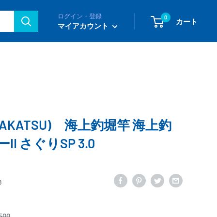
ログイン・登録
0
カート
マイアカウント
AKATSU) 海上釣堀竿 海上釣
I さぐりSP 3.0
8
500