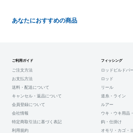
事前にPayPayに残高がチャージされていることをご
お支払い時、PayPayの残高不足にてお支払いが行わ
あなたにおすすめの商品
払い手続きをいただきますようお願いいたします。
購入金額の一部だけをPayPayで支払うことはできま
□お届け日
SHOPIFYペイメント
在庫がございましたら7営業日以内にお届けいたしま
ご利用ガイド
フィッシング
スマートフォン・タブレットを使ってご注文の方にご利
商品の出荷が遅れる場合はメールでご連絡致します
ます。
ご注文方法
ロッドビルドパ
お支払方法
ロッド
Shop Payにてメールアドレスと携帯電話番号を登録す
送料・配送について
リール
アドレスと携帯電話番号宛てに送られる6桁のショップペイ
力するだけで、配送先やクレジットカード情報を再度入
キャンセル・返品について
道糸・ライン
支払いができます。
会員登録について
ルアー
会社情報
ウキ・ウキ用品
「ApplePay・GooglePay・各クレジットカード」がご
特定商取引法に基づく表記
鈎・仕掛け
利用規約
オモリ・カゴ・