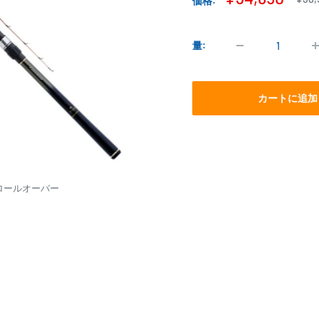
価格:
常
売
価
価
格
格
量:
カートに追加
ロールオーバー