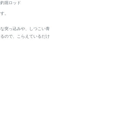
上釣堀ロッド
です。
意な突っ込みや、しつこい青
粘るので、こらえているだけ