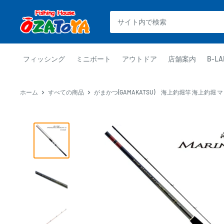
コ
釣
ン
具
テ
通
ン
販
ツ
フィッシング
ミニボート
アウトドア
店舗案内
B-LA
OZATOYA
に
ス
ホーム
すべての商品
がまかつ(GAMAKATSU) 海上釣堀竿 海上釣堀 マリ
キ
ッ
プ
す
る