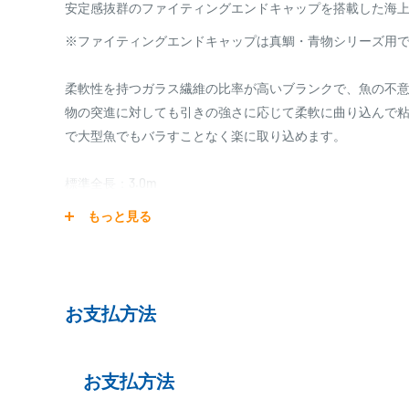
安定感抜群のファイティングエンドキャップを搭載した海
※ファイティングエンドキャップは真鯛・青物シリーズ用
柔軟性を持つガラス繊維の比率が高いブランクで、魚の不
物の突進に対しても引きの強さに応じて柔軟に曲り込んで
で大型魚でもバラすことなく楽に取り込めます。
標準全長：3.0m
標準自重：205g
もっと見る
仕舞寸法：113.0cm
使用材料：カーボンファイバー27.0％
グラスファイバー73.0％
モーメント：15.7
お支払方法
継数：3本
先径：0.8mm
先径(先調子)：0.7mm
お支払方法
錘負荷：0～6号