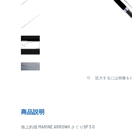
拡大するには画像を
商品説明
海上釣堀 MARINE ARROWII さぐりSP 3.0