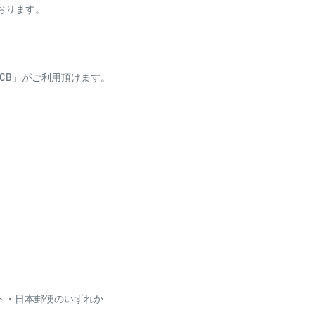
ております。
ess・JCB」がご利用頂けます。
り、自動引き落としとな
リッド(チューブラとの継穂)
破損の原因となります。ライ
は十分ご注意ください。
場合がございます
利用いただけません
ト・日本郵便のいずれか