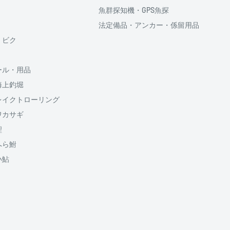
魚群探知機・GPS魚探
法定備品・アンカー・係留用品
供しております、
・ビク
ール・用品
海上釣堀
のでご了承ください
割払い回数、ボーナス併
レイクトローリング
5円が加算されます
できる先調子の2タイプの穂
ワカサギ
鯉
送料
1500円
へら鮒
950円
小鮎
950円
山梨
650円
650円
650円
650円