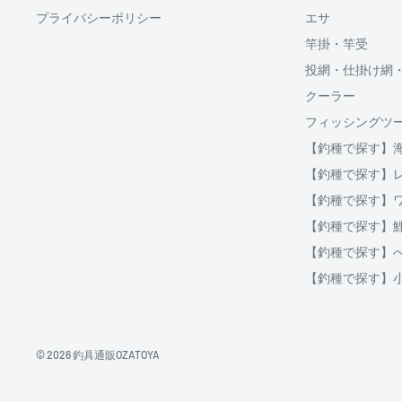
プライバシーポリシー
エサ
分割払い(ローン)
竿掛・竿受
分割払いは、株式会社オリエントコーポレーションが提
投網・仕掛け網
OricoWebクレジットをご利用頂けます。
クーラー
□送料
フィッシングツ
ご購入金額が30,000円以上からご利用対象となります。
【釣種で探す】
破損、重量オーバー等になる場合は複数口となります
ご注文後当店よりご案内する、インターネット上にて分
柔軟なグラスソリッド特有の食い込みの良さ。
【釣種で探す】
用等をシミュレーションする事が出来ます。
クール便の場合は通常送料とは別に、クール便料金38
重量のあるダンゴエサ用の中先調子と超繊細なアタリを演出
【釣種で探す】
先を標準装備。
【釣種で探す】
地域
北海道
北海道
【釣種で探す】
北東北
青森、岩手、秋田
【釣種で探す】
南東北
宮城、山形、福島
関東
茨城、栃木、群馬、埼玉、千葉、東京、神奈川、
信越
新潟、長野
© 2026 釣具通販OZATOYA
北陸
富山、石川、福井
東海
岐阜、静岡、愛知、三重