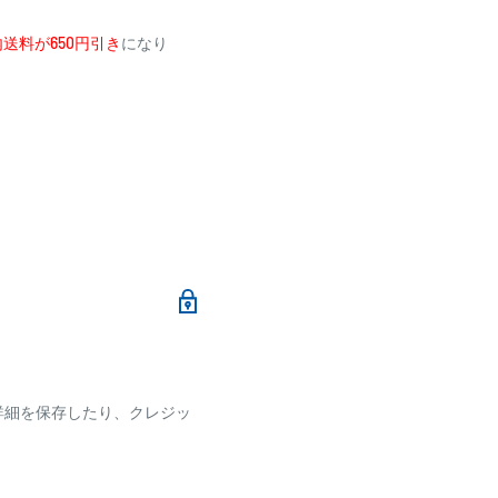
送料が650円引き
になり
メールにて、お振込み先
イ攻略の切り札になる。なぜ
加算されます。
。圧倒的な釣果を叩き出す林
ます
になる」
Iにも追加された。究極の食い
の存在に気づいていないかの
詳細を保存したり、クレジッ
ございます
です。
力の高い竿です」