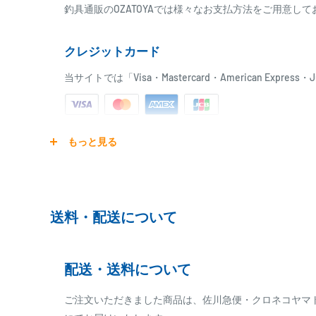
適正ハリス：2～6号
釣具通販のOZATOYAでは様々なお支払方法をご用意し
付属品(さぐりSP)：替穂先(先調子)
クレジットカード
当サイトでは「Visa・Mastercard・American Expr
※モーメント=標準自重(kg)×竿尻から重心までの長さ(cm)
※上記の竿はエポキシ樹脂を使用しています。
ご注文商品を発送後に、カード会社に登録された口座よ
ソリッドタイプの先端部はアクション上、繊細なカーボンソ
もっと見る
ります。
を使用しております。先端の一部に荷重が集中しますと、
ンのカラミ、ケースなどの収納時、移動などの取り扱いに
※ご予約商品の場合は、事前に決済を完了させて頂く
※カード決済による手数料は発生致しません
送料・配送について
代金引換
配送・送料について
※商品代金に代引手数料(消費税込み)が加算されます
※一部高額商品、メーカー直送商品は、代金引換はご
ご注文いただきました商品は、佐川急便・クロネコヤマ
小さなアタリも逃さない