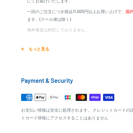
にてお届けいたします。
繊細なロンググラスソリッドが
商品合計金額
代引き手数料
究極の食い込み性能を実現
一回のご注文につき税込11,000円以上お買い上げで、
国内
000,00
1円～
0
9,999円
330円
海上釣堀 マリンアローII
ます。(クール便は除く)
0
10,000円～29,999円
440円
0
30,000円～99,999円
660円
海外発送は対応しておりません。
100,000円～
1,100円～
グラスソリッド穂先だからこそできる
無抵抗感覚の恐ろしく素直なアタリ表現
宅配便
もっと見る
銀行振込
商品の配送は弊社指定の配送業者でお届けいたします。
「食い込み性能だけでみればグラスソリッドが一番です」
銀行振込みをお選びの方は、ご注文後お振込みの案内の
激戦区と化した海上釣堀において、ミャク釣りこそがマダ
クール便の場合は、送料にクール料金385円の手数料が
をお知らせ致します。
なら、マダイは落下中のエサにしか反応しなくなるからだ
Payment & Security
※商品の発送はお客様のご入金を当方で確認後となり
の釣果もミャク釣りあってのもの。
□梱包サイズ
※振込み手数料はお客様のご負担となります
「ミャク釣りは、表現力豊かで超繊細な穂先が釣果のカギ
専用竿の必要性。ミャク釣り特化モデルが、マリンアローI
梱包サイズが160cm以内となります
込みを実現したグラスのロングソリッド穂先は、まるで竿
全重量が30kg以内となります
PAYPAY
お支払い情報は安全に処理されます。 クレジットカードの
ように食い込む。
トカード情報にアクセスすることはありません
ご注文内容によっては、2便に分けさせて頂く場合が
PayPay株式会社が提供するキャッシュレス決済サービス
「マリンアローIIは、ベテランが使っても満足できる潜在能
事前にPayPayのユーザー登録が必要になります。