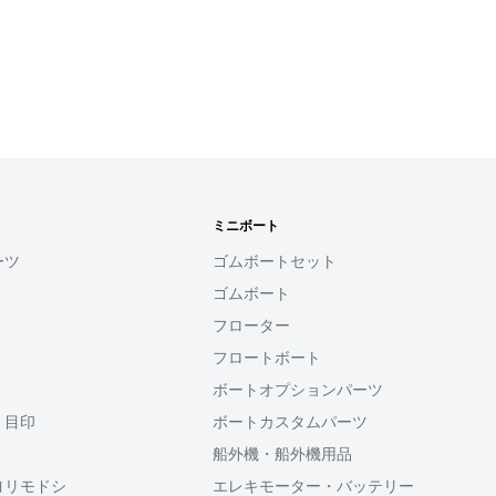
確認ください。
れなかった場合、再度お支
せん。
す
ミニボート
用頂けるサービスとなり
ーツ
ゴムボートセット
ゴムボート
ると、次回購入時にメール
フローター
コード(SMS認証)を入
力することなく、簡単に
フロートボート
ボートオプションパーツ
・目印
ボートカスタムパーツ
利用頂けます。
船外機・船外機用品
ヨリモドシ
エレキモーター・バッテリー