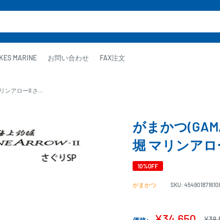
KES MARINE
お問い合わせ
FAX注文
ンアローII さ...
がまかつ(GAM
堀 マリンアローI
10%OFF
がまかつ
SKU:
454901871610
販
¥34,650
通
¥38,