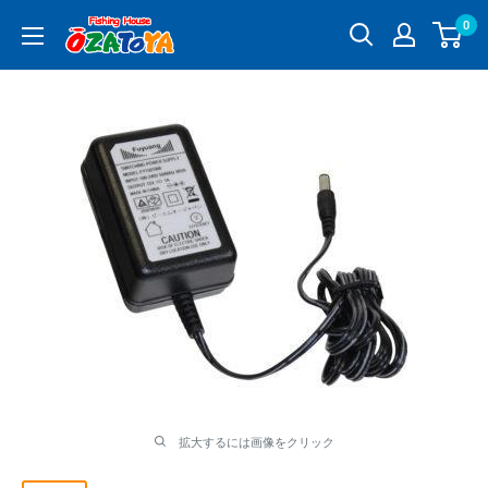
コ
0
釣
ン
具
テ
通
ン
販
ツ
OZATOYA
に
ス
キ
ッ
プ
す
る
拡大するには画像をクリック