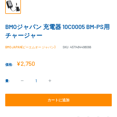
BMOジャパン 充電器 10C0005 BM-PS用
チャージャー
BMO JAPAN(ビーエムオー ジャパン)
SKU:
4571484498066
販
¥2,750
価格:
売
価
格
量:
カートに追加