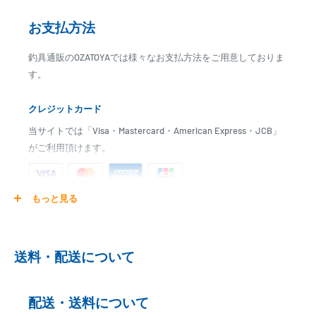
お支払方法
釣具通販のOZATOYAでは様々なお支払方法をご用意しておりま
す。
クレジットカード
当サイトでは「Visa・Mastercard・American Express・JCB」
がご利用頂けます。
もっと見る
ご注文商品を発送後に、カード会社に登録された口座より、自
動引き落としとなります。
※ご予約商品の場合は、事前に決済を完了させて頂く場合
送料・配送について
がございます
※カード決済による手数料は発生致しません
配送・送料について
代金引換