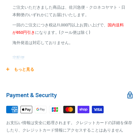
ご注文いただきました商品は、佐川急便・クロネコヤマト・日
※商品代金に代引手数料(消費税込み)が加算されます
本郵便のいずれかにてお届けいたします。
※一部高額商品、メーカー直送商品は、代金引換はご利用
一回のご注文につき税込11,000円以上お買い上げで、
国内送料
いただけません
が650円引き
になります。(クール便は除く)
海外発送は対応しておりません。
商品合計金額
代引き手数料
000,00
1円～
0
9,999円
330円
宅配便
0
10,000円～29,999円
440円
0
30,000円～99,999円
660円
商品の配送は弊社指定の配送業者でお届けいたします。
もっと見る
100,000円～
1,100円～
クール便の場合は、送料にクール料金385円の手数料が加算さ
れます。
銀行振込
Payment & Security
銀行振込みをお選びの方は、ご注文後お振込みの案内のメール
□梱包サイズ
にて、お振込み先をお知らせ致します。
梱包サイズが160cm以内となります
※商品の発送はお客様のご入金を当方で確認後となります
お支払い情報は安全に処理されます。 クレジットカードの詳細を保存
全重量が30kg以内となります
※振込み手数料はお客様のご負担となります
したり、クレジットカード情報にアクセスすることはありません
ご注文内容によっては、2便に分けさせて頂く場合がござい