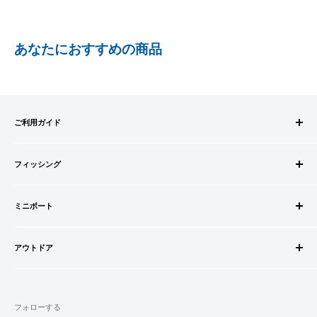
ます
PAYPAY
PayPay株式会社が提供するキャッシュレス決済サービスです。
あなたにおすすめの商品
事前にPayPayのユーザー登録が必要になります。
事前にPayPayに残高がチャージされていることをご確認く
ださい。
お支払い時、PayPayの残高不足にてお支払いが行われなか
ご利用ガイド
った場合、再度お支払い手続きをいただきますようお願い
いたします。
ご注文方法
□お届け日
購入金額の一部だけをPayPayで支払うことはできません。
フィッシング
お支払方法
在庫がございましたら7営業日以内にお届けいたします
送料・配送について
ロッドビルドパーツ
SHOPIFYペイメント
商品の出荷が遅れる場合はメールでご連絡致します
キャンセル・返品について
ミニボート
ロッド
スマートフォン・タブレットを使ってご注文の方にご利用頂け
会員登録について
リール
ゴムボートセット
るサービスとなります。
会社情報
道糸・ライン
アウトドア
ゴムボート
Shop Payにてメールアドレスと携帯電話番号を登録すると、次
特定商取引法に基づく表記
ルアー
フローター
ウェダー
回購入時にメールアドレスと携帯電話番号宛てに送られる6桁
利用規約
ウキ・ウキ用品・目印
フロートボート
シューズ・ブーツ
のショップペイコード(SMS認証)を入力するだけで、配送先や
プライバシーポリシー
鈎・仕掛け
フォローする
ボートオプションパーツ
ライフジャケット
クレジットカード情報を再度入力することなく、簡単に支払い