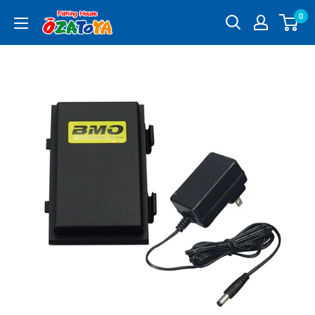
コ
0
釣
ン
具
テ
通
ン
販
ツ
OZATOYA
に
ス
キ
ッ
プ
す
る