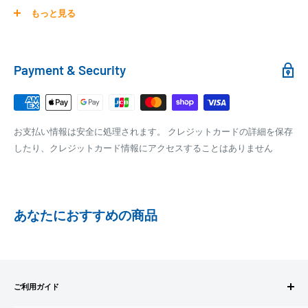
0
30,000円～99,999円
660円
商品の配送は弊社指定の配送業者でお届けいたします。
もっと見る
100,000円～
1,100円～
クール便の場合は、送料にクール料金385円の手数料が加算さ
れます。
銀行振込
Payment & Security
銀行振込みをお選びの方は、ご注文後お振込みの案内のメール
□梱包サイズ
にて、お振込み先をお知らせ致します。
梱包サイズが160cm以内となります
※商品の発送はお客様のご入金を当方で確認後となります
お支払い情報は安全に処理されます。 クレジットカードの詳細を保存
全重量が30kg以内となります
※振込み手数料はお客様のご負担となります
したり、クレジットカード情報にアクセスすることはありません
ご注文内容によっては、2便に分けさせて頂く場合がござい
ます
PAYPAY
PayPay株式会社が提供するキャッシュレス決済サービスです。
あなたにおすすめの商品
事前にPayPayのユーザー登録が必要になります。
事前にPayPayに残高がチャージされていることをご確認く
ださい。
お支払い時、PayPayの残高不足にてお支払いが行われなか
ご利用ガイド
った場合、再度お支払い手続きをいただきますようお願い
いたします。