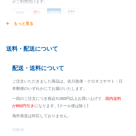
がご利用頂けます。
■出力電流:1A
■入力電圧:AC100～240V 50/60Hz
■コード長さ:1.8m
もっと見る
ご注文商品を発送後に、カード会社に登録された口座より、自
■サイズ:38x51x64mm
動引き落としとなります。
■重量:100g
※ご予約商品の場合は、事前に決済を完了させて頂く場合
送料・配送について
がございます
※カード決済による手数料は発生致しません
配送・送料について
代金引換
ご注文いただきました商品は、佐川急便・クロネコヤマト・日
※商品代金に代引手数料(消費税込み)が加算されます
本郵便のいずれかにてお届けいたします。
※一部高額商品、メーカー直送商品は、代金引換はご利用
一回のご注文につき税込11,000円以上お買い上げで、
国内送料
いただけません
が650円引き
になります。(クール便は除く)
海外発送は対応しておりません。
商品合計金額
代引き手数料
000,00
1円～
0
9,999円
330円
宅配便
0
10,000円～29,999円
440円