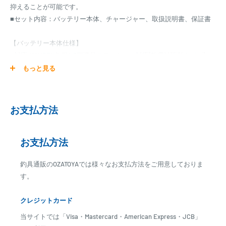
抑えることが可能です。
■セット内容：バッテリー本体、チャージャー、取扱説明書、保証書
【バッテリー本体仕様】
■対応:HONDEX魚探4.3型液晶モデルケース対応(乾電池駆動タイプ)
■主な対応機種：HE-68WB/PS-610C II/PS-610C/PS-611CN II/PS-
もっと見る
611CN/PS-511CN/HE-57/PS-500/PS-501など。
■容量:3.3Ah
■電圧:11V
お支払方法
■電圧:12.6V(満充電時)
■使用温度範囲:-10～55℃
■充電時温度範囲:10～45℃
お支払方法
■サイズ:118×75×25mm
釣具通販のOZATOYAでは様々なお支払方法をご用意しておりま
■重量:200g
す。
■PSE:取得済み
■機能：過充電、過放電保護付
クレジットカード
【チャージャー仕様】
当サイトでは「Visa・Mastercard・American Express・JCB」
■出力電圧:12.6v