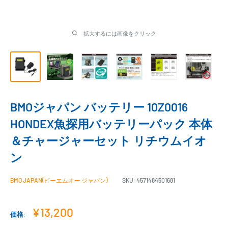
拡大するには画像をクリック
BMOジャパン バッテリー 10Z0016
HONDEX魚探用バッテリーパック 本体
＆チャージャーセット リチウムイオ
ン
BMO JAPAN(ビーエムオー ジャパン)
SKU:
4571484501681
販
¥13,200
価格:
売