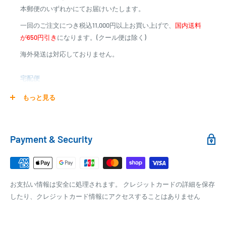
ていただく場合がございますので、お急ぎの場合はご注文前に納期を
本郵便のいずれかにてお届けいたします。
※一部高額商品、メーカー直送商品は、代金引換はご利用
お問い合わせ下さい。
一回のご注文につき税込11,000円以上お買い上げで、
国内送料
いただけません
が650円引き
になります。(クール便は除く)
海外発送は対応しておりません。
商品合計金額
代引き手数料
000,00
1円～
0
9,999円
330円
宅配便
0
10,000円～29,999円
440円
0
30,000円～99,999円
660円
商品の配送は弊社指定の配送業者でお届けいたします。
もっと見る
100,000円～
1,100円～
クール便の場合は、送料にクール料金385円の手数料が加算さ
れます。
銀行振込
Payment & Security
銀行振込みをお選びの方は、ご注文後お振込みの案内のメール
□梱包サイズ
にて、お振込み先をお知らせ致します。
梱包サイズが160cm以内となります
※商品の発送はお客様のご入金を当方で確認後となります
お支払い情報は安全に処理されます。 クレジットカードの詳細を保存
全重量が30kg以内となります
※振込み手数料はお客様のご負担となります
したり、クレジットカード情報にアクセスすることはありません
ご注文内容によっては、2便に分けさせて頂く場合がござい
ます
PAYPAY