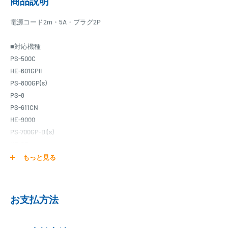
商品説明
電源コード2m・5A・プラグ2P
■対応機種
PS-500C
HE-601GPII
PS-800GP(s)
PS-8
PS-611CN
HE-9000
PS-700GP-Di(s)
HE-8S
HE-10S
もっと見る
HE-731S
HE-732S
HDX-9S
お支払方法
HE-773III-Di
HE-773SIII-Di