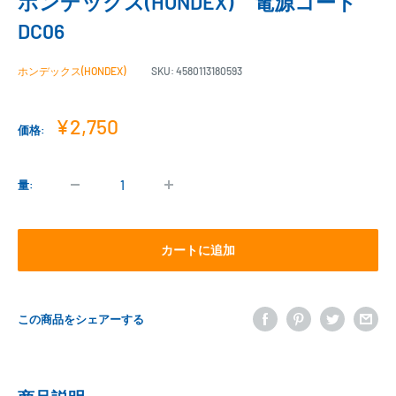
ホンデックス(HONDEX) 電源コード
DC06
ホンデックス(HONDEX)
SKU:
4580113180593
販
¥2,750
価格:
売
価
格
量:
カートに追加
この商品をシェアーする