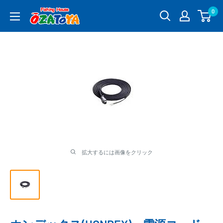
コ
0
釣
ン
具
テ
通
ン
販
ツ
OZATOYA
に
ス
キ
ッ
プ
す
る
拡大するには画像をクリック