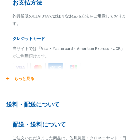
HE-773BB(-12S)
お支払方法
HE-773SIV-Di
釣具通販のOZATOYAでは様々なお支払方法をご用意しておりま
HE-8000
す。
HE-68WB
PS-610C
クレジットカード
PS-900GP-Di
HE-90S
当サイトでは「Visa・Mastercard・American Express・JCB」
HE-601GPIII
がご利用頂けます。
HE-120S
HE-773IV-Di
PS-611CNII
もっと見る
ご注文商品を発送後に、カード会社に登録された口座より、自
PS-100GP-Di
動引き落としとなります。
HE-773
※ご予約商品の場合は、事前に決済を完了させて頂く場合
PS-610CII
送料・配送について
がございます
HDX-8C
※カード決済による手数料は発生致しません
【ボート・ボートパーツはお取り寄せ商品です】
配送・送料について
発送日までに、2日～7日のお時間をいただく場合がございます。
代金引換
メーカー在庫切れの場合は、ご注文をキャンセル又は予約扱いとさせ
ご注文いただきました商品は、佐川急便・クロネコヤマト・日
※商品代金に代引手数料(消費税込み)が加算されます