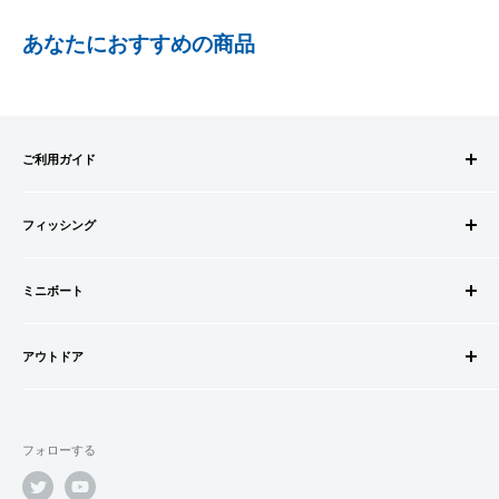
PayPay株式会社が提供するキャッシュレス決済サービスです。
あなたにおすすめの商品
事前にPayPayのユーザー登録が必要になります。
事前にPayPayに残高がチャージされていることをご確認く
ださい。
お支払い時、PayPayの残高不足にてお支払いが行われなか
ご利用ガイド
った場合、再度お支払い手続きをいただきますようお願い
いたします。
ご注文方法
□お届け日
購入金額の一部だけをPayPayで支払うことはできません。
フィッシング
お支払方法
在庫がございましたら7営業日以内にお届けいたします
送料・配送について
ロッドビルドパーツ
SHOPIFYペイメント
商品の出荷が遅れる場合はメールでご連絡致します
キャンセル・返品について
ミニボート
ロッド
スマートフォン・タブレットを使ってご注文の方にご利用頂け
会員登録について
リール
ゴムボートセット
るサービスとなります。
会社情報
道糸・ライン
アウトドア
ゴムボート
Shop Payにてメールアドレスと携帯電話番号を登録すると、次
特定商取引法に基づく表記
ルアー
フローター
ウェダー
回購入時にメールアドレスと携帯電話番号宛てに送られる6桁
利用規約
ウキ・ウキ用品・目印
フロートボート
シューズ・ブーツ
のショップペイコード(SMS認証)を入力するだけで、配送先や
プライバシーポリシー
鈎・仕掛け
フォローする
ボートオプションパーツ
ライフジャケット
クレジットカード情報を再度入力することなく、簡単に支払い
オモリ・カゴ・ヨリモドシ
ボートカスタムパーツ
ができます。
サングラス