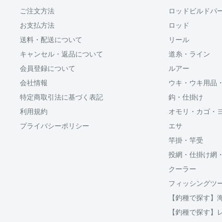
商品の出荷が遅れる場合はメールでご連絡致します
ます。
ご注文方法
ロッドビルドパ
お支払方法
ロッド
Shop Payにてメールアドレスと携帯電話番号を登録す
送料・配送について
リール
アドレスと携帯電話番号宛てに送られる6桁のショップペイ
力するだけで、配送先やクレジットカード情報を再度入
キャンセル・返品について
道糸・ライン
支払いができます。
会員登録について
ルアー
会社情報
ウキ・ウキ用品
「ApplePay・GooglePay・各クレジットカード」がご
特定商取引法に基づく表記
鈎・仕掛け
利用規約
オモリ・カゴ・
プライバシーポリシー
エサ
分割払い(ローン)
竿掛・竿受
分割払いは、株式会社オリエントコーポレーションが提
投網・仕掛け網
OricoWebクレジットをご利用頂けます。
クーラー
□送料
フィッシングツ
ご購入金額が30,000円以上からご利用対象となります。
【釣種で探す】
破損、重量オーバー等になる場合は複数口となります
ご注文後当店よりご案内する、インターネット上にて分
【釣種で探す】
用等をシミュレーションする事が出来ます。
クール便の場合は通常送料とは別に、クール便料金38