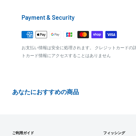
銀行振込みをお選びの方は、ご注文後お振込みの案内の
クール便の場合は、送料にクール料金385円の手数料が
をお知らせ致します。
Payment & Security
※商品の発送はお客様のご入金を当方で確認後となり
□梱包サイズ
※振込み手数料はお客様のご負担となります
梱包サイズが160cm以内となります
全重量が30kg以内となります
PAYPAY
お支払い情報は安全に処理されます。 クレジットカードの
トカード情報にアクセスすることはありません
ご注文内容によっては、2便に分けさせて頂く場合が
PayPay株式会社が提供するキャッシュレス決済サービス
事前にPayPayのユーザー登録が必要になります。
事前にPayPayに残高がチャージされていることをご
お支払い時、PayPayの残高不足にてお支払いが行わ
あなたにおすすめの商品
払い手続きをいただきますようお願いいたします。
購入金額の一部だけをPayPayで支払うことはできま
□お届け日
SHOPIFYペイメント
在庫がございましたら7営業日以内にお届けいたしま
ご利用ガイド
フィッシング
スマートフォン・タブレットを使ってご注文の方にご利