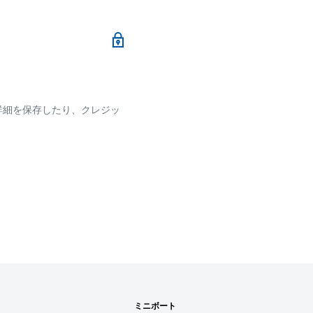
メールにて、お振込み先
加算されます。
ます
詳細を保存したり、クレジッ
ございます
です。
確認ください。
れなかった場合、再度お支
せん。
す
ミニボート
用頂けるサービスとなり