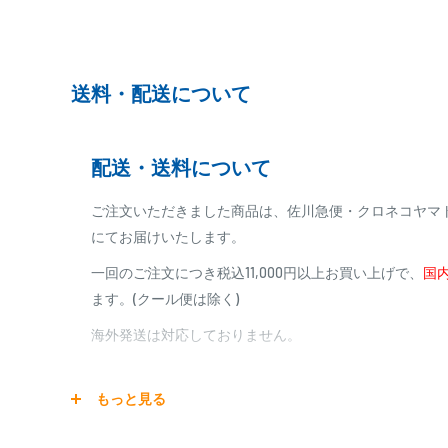
ります。
※ご予約商品の場合は、事前に決済を完了させて頂く
※カード決済による手数料は発生致しません
送料・配送について
代金引換
配送・送料について
※商品代金に代引手数料(消費税込み)が加算されます
※一部高額商品、メーカー直送商品は、代金引換はご
ご注文いただきました商品は、佐川急便・クロネコヤマ
にてお届けいたします。
商品合計金額
代引き手数料
一回のご注文につき税込11,000円以上お買い上げで、
国内
000,00
1円～
0
9,999円
330円
ます。(クール便は除く)
0
10,000円～29,999円
440円
0
30,000円～99,999円
660円
海外発送は対応しておりません。
100,000円～
1,100円～
宅配便
もっと見る
銀行振込
商品の配送は弊社指定の配送業者でお届けいたします。