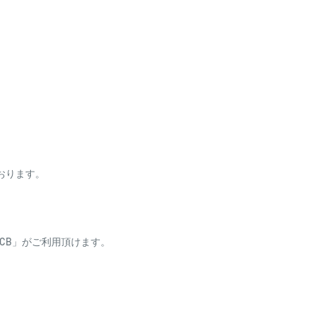
ております。
ess・JCB」がご利用頂けます。
り、自動引き落としとな