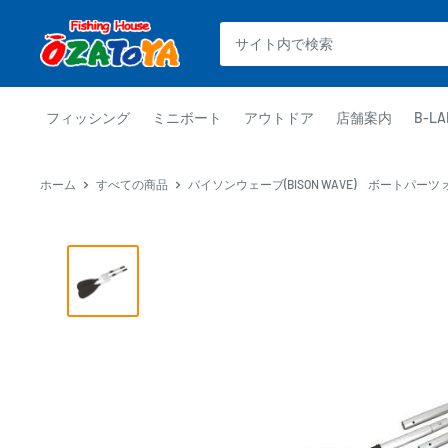
コ
釣
ン
具
テ
通
ン
販
ツ
フィッシング
ミニボート
アウトドア
店舗案内
B-LA
OZATOYA
に
ス
ホーム
すべての商品
バイソンウェーブ(BISON WAVE) ボートパーツ オー
キ
ッ
プ
す
る