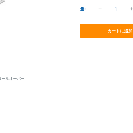
価
格
量:
カートに追加
ロールオーバー