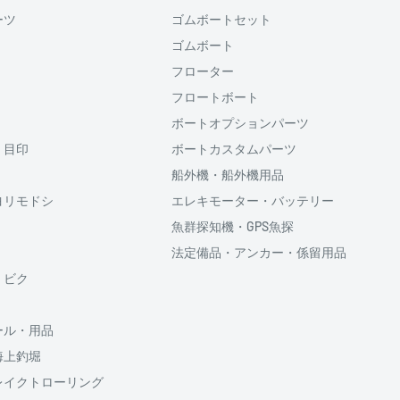
ーツ
ゴムボートセット
ゴムボート
ると、次回購入時にメール
フローター
コード(SMS認証)を入
力することなく、簡単に
フロートボート
ボートオプションパーツ
・目印
ボートカスタムパーツ
利用頂けます。
船外機・船外機用品
ヨリモドシ
エレキモーター・バッテリー
魚群探知機・GPS魚探
法定備品・アンカー・係留用品
供しております、
・ビク
ール・用品
海上釣堀
のでご了承ください
割払い回数、ボーナス併
レイクトローリング
5円が加算されます