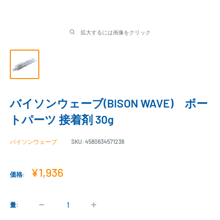
拡大するには画像をクリック
バイソンウェーブ(BISON WAVE) ボー
トパーツ 接着剤 30g
バイソンウェーブ
SKU:
4580634571238
販
¥1,936
価格:
売
価
格
量: