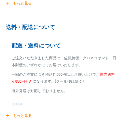
もっと見る
ご注文商品を発送後に、カード会社に登録された口座より、自
動引き落としとなります。
※ご予約商品の場合は、事前に決済を完了させて頂く場合
送料・配送について
がございます
※カード決済による手数料は発生致しません
配送・送料について
代金引換
ご注文いただきました商品は、佐川急便・クロネコヤマト・日
※商品代金に代引手数料(消費税込み)が加算されます
本郵便のいずれかにてお届けいたします。
※一部高額商品、メーカー直送商品は、代金引換はご利用
一回のご注文につき税込11,000円以上お買い上げで、
国内送料
いただけません
が650円引き
になります。(クール便は除く)
海外発送は対応しておりません。
商品合計金額
代引き手数料
000,00
1円～
0
9,999円
330円
宅配便
0
10,000円～29,999円
440円
0
30,000円～99,999円
660円
商品の配送は弊社指定の配送業者でお届けいたします。
もっと見る
100,000円～
1,100円～
クール便の場合は、送料にクール料金385円の手数料が加算さ