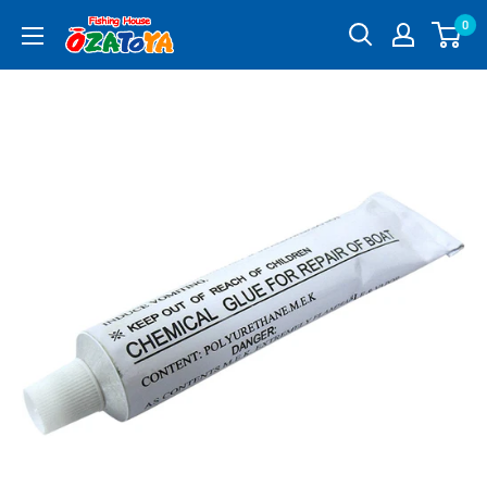
コ
0
釣
ン
具
テ
通
ン
販
ツ
OZATOYA
に
ス
キ
ッ
プ
す
る