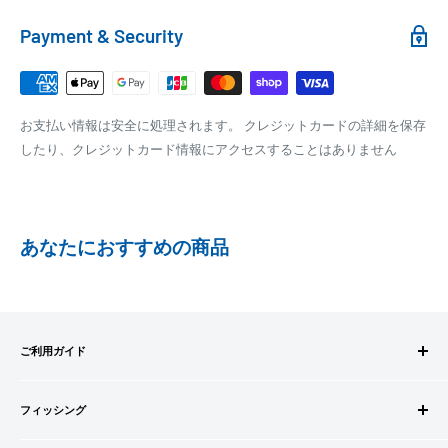
れます。
銀行振込
Payment & Security
銀行振込みをお選びの方は、ご注文後お振込みの案内のメール
□梱包サイズ
にて、お振込み先をお知らせ致します。
梱包サイズが160cm以内となります
※商品の発送はお客様のご入金を当方で確認後となります
お支払い情報は安全に処理されます。 クレジットカードの詳細を保存
全重量が30kg以内となります
※振込み手数料はお客様のご負担となります
したり、クレジットカード情報にアクセスすることはありません
ご注文内容によっては、2便に分けさせて頂く場合がござい
ます
PAYPAY
PayPay株式会社が提供するキャッシュレス決済サービスです。
あなたにおすすめの商品
事前にPayPayのユーザー登録が必要になります。
事前にPayPayに残高がチャージされていることをご確認く
ださい。
お支払い時、PayPayの残高不足にてお支払いが行われなか
ご利用ガイド
った場合、再度お支払い手続きをいただきますようお願い
いたします。
ご注文方法
□お届け日
購入金額の一部だけをPayPayで支払うことはできません。
フィッシング
お支払方法
在庫がございましたら7営業日以内にお届けいたします
送料・配送について
ロッドビルドパーツ