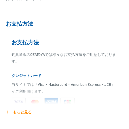
お支払方法
お支払方法
釣具通販のOZATOYAでは様々なお支払方法をご用意しておりま
す。
クレジットカード
当サイトでは「Visa・Mastercard・American Express・JCB」
がご利用頂けます。
もっと見る
ご注文商品を発送後に、カード会社に登録された口座より、自
動引き落としとなります。