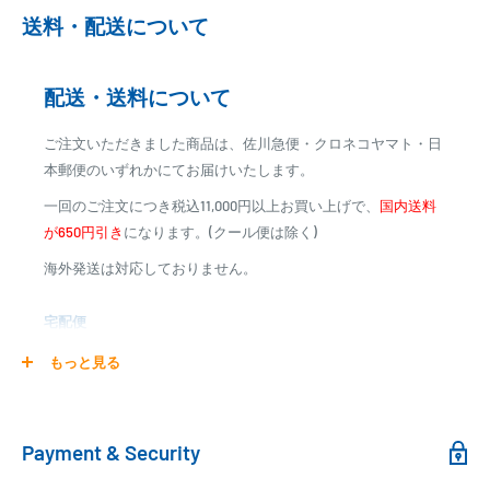
※ご予約商品の場合は、事前に決済を完了させて頂く場合
送料・配送について
がございます
※カード決済による手数料は発生致しません
配送・送料について
代金引換
ご注文いただきました商品は、佐川急便・クロネコヤマト・日
※商品代金に代引手数料(消費税込み)が加算されます
本郵便のいずれかにてお届けいたします。
※一部高額商品、メーカー直送商品は、代金引換はご利用
一回のご注文につき税込11,000円以上お買い上げで、
国内送料
いただけません
が650円引き
になります。(クール便は除く)
海外発送は対応しておりません。
商品合計金額
代引き手数料
000,00
1円～
0
9,999円
330円
宅配便
0
10,000円～29,999円
440円
0
30,000円～99,999円
660円
商品の配送は弊社指定の配送業者でお届けいたします。
もっと見る
100,000円～
1,100円～
クール便の場合は、送料にクール料金385円の手数料が加算さ
れます。
銀行振込
Payment & Security
銀行振込みをお選びの方は、ご注文後お振込みの案内のメール
□梱包サイズ