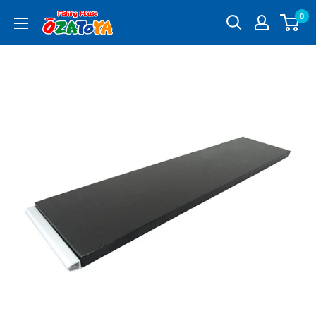
コ
0
釣
ン
具
テ
通
ン
販
ツ
OZATOYA
に
ス
キ
ッ
プ
す
る