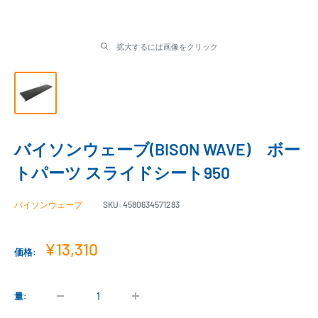
拡大するには画像をクリック
バイソンウェーブ(BISON WAVE) ボー
トパーツ スライドシート950
バイソンウェーブ
SKU:
4580634571283
販
¥13,310
価格:
売
価
格
量: