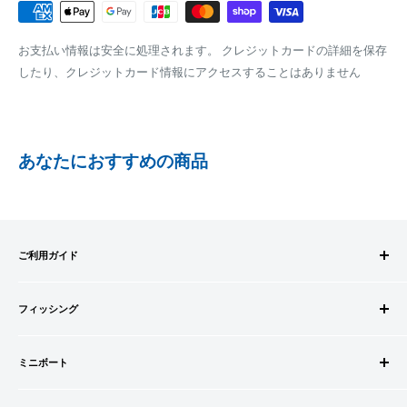
にて、お振込み先をお知らせ致します。
梱包サイズが160cm以内となります
※商品の発送はお客様のご入金を当方で確認後となります
お支払い情報は安全に処理されます。 クレジットカードの詳細を保存
全重量が30kg以内となります
※振込み手数料はお客様のご負担となります
したり、クレジットカード情報にアクセスすることはありません
ご注文内容によっては、2便に分けさせて頂く場合がござい
ます
PAYPAY
PayPay株式会社が提供するキャッシュレス決済サービスです。
あなたにおすすめの商品
事前にPayPayのユーザー登録が必要になります。
事前にPayPayに残高がチャージされていることをご確認く
ださい。
お支払い時、PayPayの残高不足にてお支払いが行われなか
ご利用ガイド
った場合、再度お支払い手続きをいただきますようお願い
いたします。
ご注文方法
□お届け日
購入金額の一部だけをPayPayで支払うことはできません。
フィッシング
お支払方法
在庫がございましたら7営業日以内にお届けいたします
送料・配送について
ロッドビルドパーツ
SHOPIFYペイメント
商品の出荷が遅れる場合はメールでご連絡致します
キャンセル・返品について
ミニボート
ロッド
スマートフォン・タブレットを使ってご注文の方にご利用頂け
会員登録について
リール
ゴムボートセット
るサービスとなります。