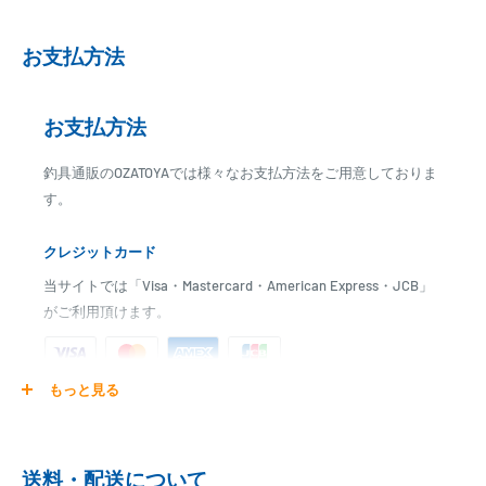
お支払方法
お支払方法
釣具通販のOZATOYAでは様々なお支払方法をご用意しておりま
す。
クレジットカード
当サイトでは「Visa・Mastercard・American Express・JCB」
がご利用頂けます。
もっと見る
ご注文商品を発送後に、カード会社に登録された口座より、自
動引き落としとなります。
※ご予約商品の場合は、事前に決済を完了させて頂く場合
送料・配送について
がございます