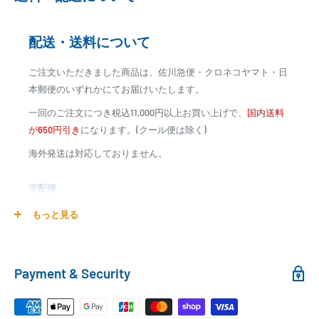
※カード決済による手数料は発生致しません
配送・送料について
代金引換
ご注文いただきました商品は、佐川急便・クロネコヤマト・日
※商品代金に代引手数料(消費税込み)が加算されます
本郵便のいずれかにてお届けいたします。
※一部高額商品、メーカー直送商品は、代金引換はご利用
一回のご注文につき税込11,000円以上お買い上げで、
国内送料
いただけません
が650円引き
になります。(クール便は除く)
海外発送は対応しておりません。
商品合計金額
代引き手数料
000,00
1円～
0
9,999円
330円
宅配便
0
10,000円～29,999円
440円
0
30,000円～99,999円
660円
商品の配送は弊社指定の配送業者でお届けいたします。
もっと見る
100,000円～
1,100円～
クール便の場合は、送料にクール料金385円の手数料が加算さ
れます。
銀行振込
Payment & Security
銀行振込みをお選びの方は、ご注文後お振込みの案内のメール
□梱包サイズ
にて、お振込み先をお知らせ致します。