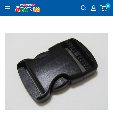
コ
0
釣
ン
具
テ
通
ン
販
ツ
OZATOYA
に
ス
キ
ッ
プ
す
る