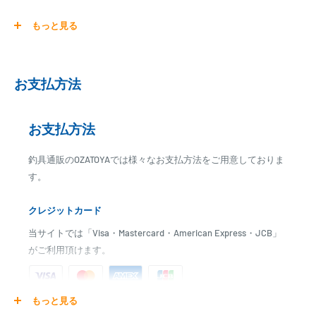
仕舞寸法：約86cm
もっと見る
継数：3本
先径：約22.5mm
元径：約28.5mm
自重：約272g
お支払方法
使用材料：カーボン60%・グラス40%
4分ネジ
お支払方法
※注意※
SIYOUEIの一部玉網には適合しませんのでご注意ください
釣具通販のOZATOYAでは様々なお支払方法をご用意しておりま
す。
クレジットカード
当サイトでは「Visa・Mastercard・American Express・JCB」
がご利用頂けます。
もっと見る
ご注文商品を発送後に、カード会社に登録された口座より、自