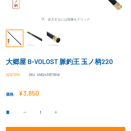
拡大するには画像をクリック
大郷屋 B-VOLOST 脈釣王 玉ノ柄220
OZATOYA
SKU:
4582431971846
販
¥3,850
価格:
売
価
格
量: