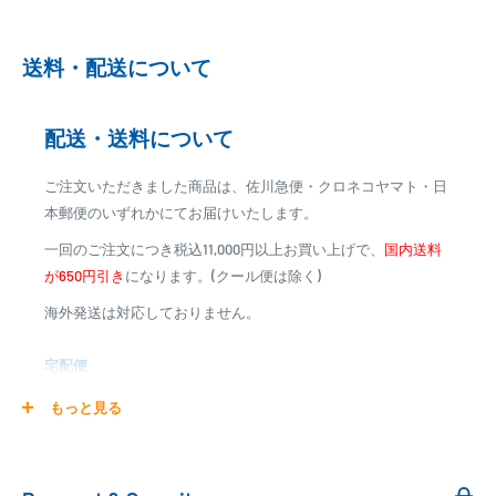
動引き落としとなります。
※ご予約商品の場合は、事前に決済を完了させて頂く場合
送料・配送について
がございます
※カード決済による手数料は発生致しません
配送・送料について
代金引換
ご注文いただきました商品は、佐川急便・クロネコヤマト・日
※商品代金に代引手数料(消費税込み)が加算されます
本郵便のいずれかにてお届けいたします。
※一部高額商品、メーカー直送商品は、代金引換はご利用
一回のご注文につき税込11,000円以上お買い上げで、
国内送料
いただけません
が650円引き
になります。(クール便は除く)
海外発送は対応しておりません。
商品合計金額
代引き手数料
000,00
1円～
0
9,999円
330円
宅配便
0
10,000円～29,999円
440円
0
30,000円～99,999円
660円
商品の配送は弊社指定の配送業者でお届けいたします。
もっと見る
100,000円～
1,100円～
クール便の場合は、送料にクール料金385円の手数料が加算さ
れます。
銀行振込