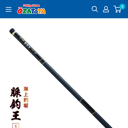
コ
0
釣
ン
具
テ
通
ン
販
ツ
OZATOYA
に
ス
キ
ッ
プ
す
る