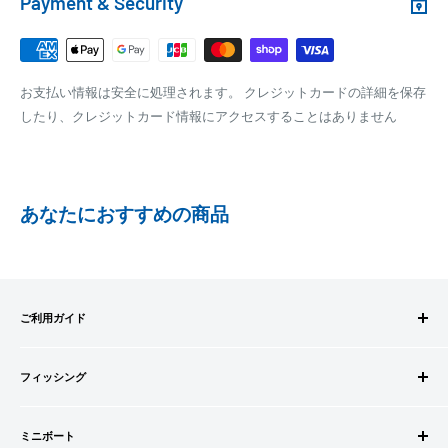
Payment & Security
銀行振込みをお選びの方は、ご注文後お振込みの案内のメール
□梱包サイズ
にて、お振込み先をお知らせ致します。
梱包サイズが160cm以内となります
※商品の発送はお客様のご入金を当方で確認後となります
お支払い情報は安全に処理されます。 クレジットカードの詳細を保存
全重量が30kg以内となります
※振込み手数料はお客様のご負担となります
したり、クレジットカード情報にアクセスすることはありません
ご注文内容によっては、2便に分けさせて頂く場合がござい
ます
PAYPAY
PayPay株式会社が提供するキャッシュレス決済サービスです。
あなたにおすすめの商品
事前にPayPayのユーザー登録が必要になります。
事前にPayPayに残高がチャージされていることをご確認く
ださい。
お支払い時、PayPayの残高不足にてお支払いが行われなか
ご利用ガイド
った場合、再度お支払い手続きをいただきますようお願い
いたします。
ご注文方法
□お届け日
購入金額の一部だけをPayPayで支払うことはできません。
フィッシング
お支払方法
在庫がございましたら7営業日以内にお届けいたします
送料・配送について
ロッドビルドパーツ
SHOPIFYペイメント
商品の出荷が遅れる場合はメールでご連絡致します
キャンセル・返品について
ミニボート
ロッド