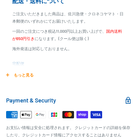
配送・送料について
代金引換
ご注文いただきました商品は、佐川急便・クロネコヤマト・日
※商品代金に代引手数料(消費税込み)が加算されます
本郵便のいずれかにてお届けいたします。
※一部高額商品、メーカー直送商品は、代金引換はご利用
一回のご注文につき税込11,000円以上お買い上げで、
国内送料
いただけません
が650円引き
になります。(クール便は除く)
海外発送は対応しておりません。
商品合計金額
代引き手数料
000,00
1円～
0
9,999円
330円
宅配便
0
10,000円～29,999円
440円
0
30,000円～99,999円
660円
商品の配送は弊社指定の配送業者でお届けいたします。
もっと見る
100,000円～
1,100円～
クール便の場合は、送料にクール料金385円の手数料が加算さ
れます。
銀行振込
Payment & Security
銀行振込みをお選びの方は、ご注文後お振込みの案内のメール
□梱包サイズ
にて、お振込み先をお知らせ致します。
梱包サイズが160cm以内となります
※商品の発送はお客様のご入金を当方で確認後となります
お支払い情報は安全に処理されます。 クレジットカードの詳細を保存
全重量が30kg以内となります
※振込み手数料はお客様のご負担となります
したり、クレジットカード情報にアクセスすることはありません