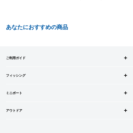
ご注文内容によっては、2便に分けさせて頂く場合がござい
ます
PAYPAY
PayPay株式会社が提供するキャッシュレス決済サービスです。
あなたにおすすめの商品
事前にPayPayのユーザー登録が必要になります。
事前にPayPayに残高がチャージされていることをご確認く
ださい。
お支払い時、PayPayの残高不足にてお支払いが行われなか
ご利用ガイド
った場合、再度お支払い手続きをいただきますようお願い
いたします。
ご注文方法
□お届け日
購入金額の一部だけをPayPayで支払うことはできません。
フィッシング
お支払方法
在庫がございましたら7営業日以内にお届けいたします
送料・配送について
ロッドビルドパーツ
SHOPIFYペイメント
商品の出荷が遅れる場合はメールでご連絡致します
キャンセル・返品について
ミニボート
ロッド
スマートフォン・タブレットを使ってご注文の方にご利用頂け
会員登録について
リール
ゴムボートセット
るサービスとなります。
会社情報
道糸・ライン
アウトドア
ゴムボート
Shop Payにてメールアドレスと携帯電話番号を登録すると、次
特定商取引法に基づく表記
ルアー
フローター
ウェダー
回購入時にメールアドレスと携帯電話番号宛てに送られる6桁
利用規約
ウキ・ウキ用品・目印
フロートボート
シューズ・ブーツ
のショップペイコード(SMS認証)を入力するだけで、配送先や