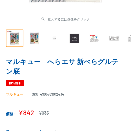
拡大するには画像をクリック
マルキュー へらエサ 新べらグルテ
ン底
10%OFF
マルキュー
SKU:
4905789012434
販
¥842
通
¥935
価格:
常
売
価
価
格