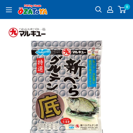
コ
0
釣
ン
具
テ
通
ン
販
ツ
OZATOYA
に
ス
キ
ッ
プ
す
る