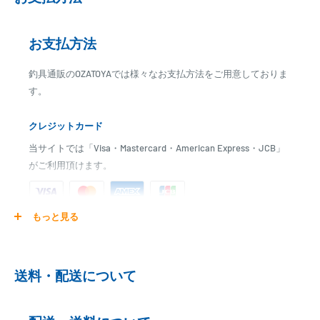
お支払方法
釣具通販のOZATOYAでは様々なお支払方法をご用意しておりま
す。
クレジットカード
当サイトでは「Visa・Mastercard・American Express・JCB」
がご利用頂けます。
もっと見る
ご注文商品を発送後に、カード会社に登録された口座より、自
動引き落としとなります。
※ご予約商品の場合は、事前に決済を完了させて頂く場合
送料・配送について
がございます
※カード決済による手数料は発生致しません