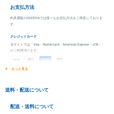
お支払方法
釣具通販のOZATOYAでは様々なお支払方法をご用意しておりま
す。
クレジットカード
当サイトでは「Visa・Mastercard・American Express・JCB」
がご利用頂けます。
もっと見る
ご注文商品を発送後に、カード会社に登録された口座より、自
動引き落としとなります。
※ご予約商品の場合は、事前に決済を完了させて頂く場合
送料・配送について
がございます
※カード決済による手数料は発生致しません
配送・送料について
代金引換