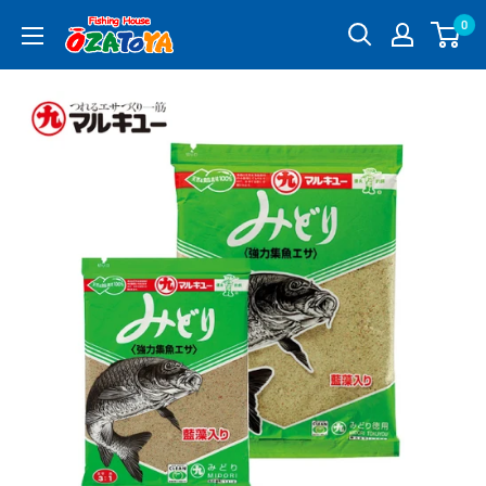
コ
0
釣
ン
具
テ
通
ン
販
ツ
OZATOYA
に
ス
キ
ッ
プ
す
る