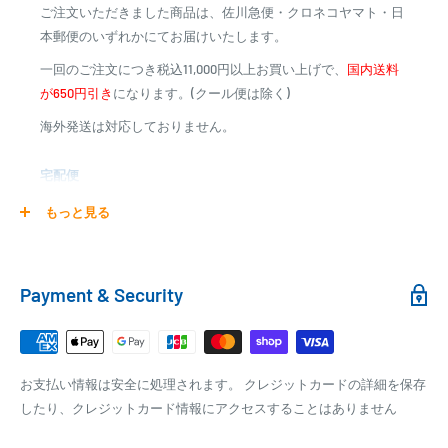
ご注文いただきました商品は、佐川急便・クロネコヤマト・日
※商品代金に代引手数料(消費税込み)が加算されます
本郵便のいずれかにてお届けいたします。
※一部高額商品、メーカー直送商品は、代金引換はご利用
一回のご注文につき税込11,000円以上お買い上げで、
国内送料
いただけません
が650円引き
になります。(クール便は除く)
海外発送は対応しておりません。
商品合計金額
代引き手数料
000,00
1円～
0
9,999円
330円
宅配便
0
10,000円～29,999円
440円
0
30,000円～99,999円
660円
商品の配送は弊社指定の配送業者でお届けいたします。
もっと見る
100,000円～
1,100円～
クール便の場合は、送料にクール料金385円の手数料が加算さ
れます。
銀行振込
Payment & Security
銀行振込みをお選びの方は、ご注文後お振込みの案内のメール
□梱包サイズ
にて、お振込み先をお知らせ致します。
梱包サイズが160cm以内となります
※商品の発送はお客様のご入金を当方で確認後となります
お支払い情報は安全に処理されます。 クレジットカードの詳細を保存
全重量が30kg以内となります
※振込み手数料はお客様のご負担となります
したり、クレジットカード情報にアクセスすることはありません
ご注文内容によっては、2便に分けさせて頂く場合がござい
ます
PAYPAY