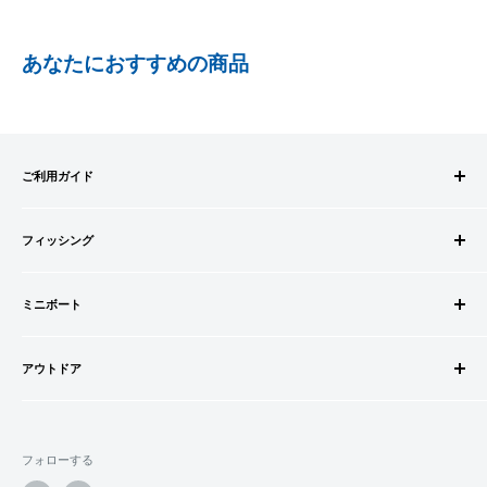
PayPay株式会社が提供するキャッシュレス決済サービスです。
あなたにおすすめの商品
事前にPayPayのユーザー登録が必要になります。
事前にPayPayに残高がチャージされていることをご確認く
ださい。
お支払い時、PayPayの残高不足にてお支払いが行われなか
ご利用ガイド
った場合、再度お支払い手続きをいただきますようお願い
いたします。
ご注文方法
□お届け日
購入金額の一部だけをPayPayで支払うことはできません。
フィッシング
お支払方法
在庫がございましたら7営業日以内にお届けいたします
送料・配送について
ロッドビルドパーツ
SHOPIFYペイメント
商品の出荷が遅れる場合はメールでご連絡致します
キャンセル・返品について
ミニボート
ロッド
スマートフォン・タブレットを使ってご注文の方にご利用頂け
会員登録について
リール
ゴムボートセット
るサービスとなります。
会社情報
道糸・ライン
アウトドア
ゴムボート
Shop Payにてメールアドレスと携帯電話番号を登録すると、次
特定商取引法に基づく表記
ルアー
フローター
ウェダー
回購入時にメールアドレスと携帯電話番号宛てに送られる6桁
利用規約
ウキ・ウキ用品・目印
フロートボート
シューズ・ブーツ
のショップペイコード(SMS認証)を入力するだけで、配送先や
プライバシーポリシー
鈎・仕掛け
フォローする
ボートオプションパーツ
ライフジャケット
クレジットカード情報を再度入力することなく、簡単に支払い