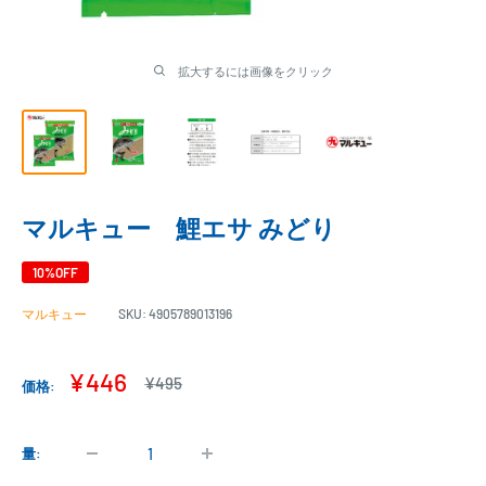
拡大するには画像をクリック
マルキュー 鯉エサ みどり
10%OFF
マルキュー
SKU:
4905789013196
販
¥446
通
¥495
価格:
常
売
価
価
格
格
量: