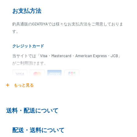
【船外機スペック】
お支払方法
・名称：MFS6DS
・冷却方式：水冷
釣具通販のOZATOYAでは様々なお支払方法をご用意しておりま
・重量：25.6kg
す。
・ガソリンタンク容量：セパレート 12L
・トランサムサイズ：S
クレジットカード
【ボート・ボートパーツはお取り寄せ商品です】
当サイトでは「Visa・Mastercard・American Express・JCB」
発送日までに、2日～7日のお時間をいただく場合がございます。
がご利用頂けます。
メーカー在庫切れの場合は、ご注文をキャンセル又は予約扱いとさせ
ていただく場合がございますので、お急ぎの場合はご注文前に納期を
お問い合わせ下さい。
もっと見る
ご注文商品を発送後に、カード会社に登録された口座より、自
動引き落としとなります。
【送料について】
本商品は荷姿が複数になるため、下記送料となります。
※ご予約商品の場合は、事前に決済を完了させて頂く場合
■沖縄・離島はお見積りとなります。
送料・配送について
がございます
■上記送料は目安となります。付属品のサイズにより変更となる場合
※カード決済による手数料は発生致しません
がございます。
配送・送料について
■追加のご注文が有る場合は、送料が変更となる場合がございます。
代金引換