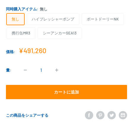
同時購入アイテム:
無し
無し
ハイプレッシャーポンプ
ボートドーリーNK
携行缶MR3
シーアンカーSEA13
販
¥491,260
価格:
売
価
格
量:
カートに追加
この商品をシェアーする