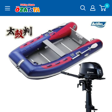
コ
0
釣
ン
具
テ
通
ン
販
ツ
OZATOYA
に
ス
キ
ッ
プ
す
る