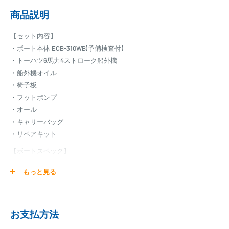
商品説明
【セット内容】
・ボート本体 ECB-310WB(予備検査付)
・トーハツ6馬力4ストローク船外機
・船外機オイル
・椅子板
・フットポンプ
・オール
・キャリーバッグ
・リペアキット
【ボートスペック】
・全長：310cm
もっと見る
・全幅：158cm
・自重：57.0kg
・カラー：ワイン・ヴァイオレットメタリック/イエロー・ライム
お支払方法
・定員：4人
・最大積載重量：550kg