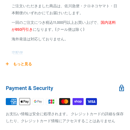
■ご不明な点はお問い合わせ下さい。
ご注文いただきました商品は、佐川急便・クロネコヤマト・日
※商品代金に代引手数料(消費税込み)が加算されます
本郵便のいずれかにてお届けいたします。
※一部高額商品、メーカー直送商品は、代金引換はご利用
一回のご注文につき税込11,000円以上お買い上げで、
国内送料
いただけません
が650円引き
になります。(クール便は除く)
海外発送は対応しておりません。
商品合計金額
代引き手数料
000,00
1円～
0
9,999円
330円
宅配便
0
10,000円～29,999円
440円
0
30,000円～99,999円
660円
商品の配送は弊社指定の配送業者でお届けいたします。
もっと見る
100,000円～
1,100円～
クール便の場合は、送料にクール料金385円の手数料が加算さ
れます。
銀行振込
Payment & Security
銀行振込みをお選びの方は、ご注文後お振込みの案内のメール
□梱包サイズ
にて、お振込み先をお知らせ致します。
梱包サイズが160cm以内となります
※商品の発送はお客様のご入金を当方で確認後となります
お支払い情報は安全に処理されます。 クレジットカードの詳細を保存
全重量が30kg以内となります
※振込み手数料はお客様のご負担となります
したり、クレジットカード情報にアクセスすることはありません
ご注文内容によっては、2便に分けさせて頂く場合がござい