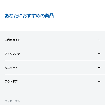
ます
PAYPAY
PayPay株式会社が提供するキャッシュレス決済サービスです。
あなたにおすすめの商品
事前にPayPayのユーザー登録が必要になります。
事前にPayPayに残高がチャージされていることをご確認く
ださい。
お支払い時、PayPayの残高不足にてお支払いが行われなか
ご利用ガイド
った場合、再度お支払い手続きをいただきますようお願い
いたします。
ご注文方法
□お届け日
購入金額の一部だけをPayPayで支払うことはできません。
フィッシング
お支払方法
在庫がございましたら7営業日以内にお届けいたします
送料・配送について
ロッドビルドパーツ
SHOPIFYペイメント
商品の出荷が遅れる場合はメールでご連絡致します
キャンセル・返品について
ミニボート
ロッド
スマートフォン・タブレットを使ってご注文の方にご利用頂け
会員登録について
リール
ゴムボートセット
るサービスとなります。
会社情報
道糸・ライン
アウトドア
ゴムボート
Shop Payにてメールアドレスと携帯電話番号を登録すると、次
特定商取引法に基づく表記
ルアー
フローター
ウェダー
回購入時にメールアドレスと携帯電話番号宛てに送られる6桁
利用規約
ウキ・ウキ用品・目印
フロートボート
シューズ・ブーツ
のショップペイコード(SMS認証)を入力するだけで、配送先や
プライバシーポリシー
鈎・仕掛け
フォローする
ボートオプションパーツ
ライフジャケット
クレジットカード情報を再度入力することなく、簡単に支払い