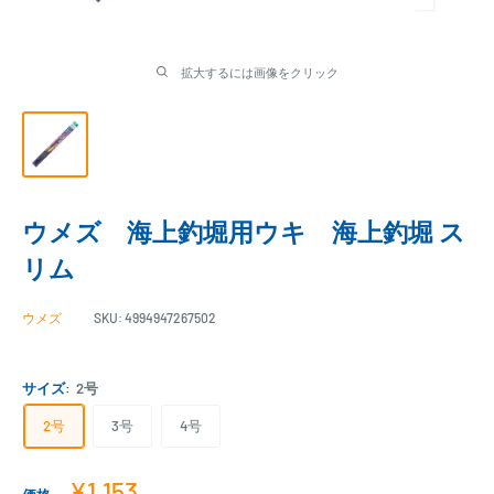
拡大するには画像をクリック
ウメズ 海上釣堀用ウキ 海上釣堀 ス
リム
ウメズ
SKU:
4994947267502
サイズ:
2号
2号
3号
4号
販
¥1,153