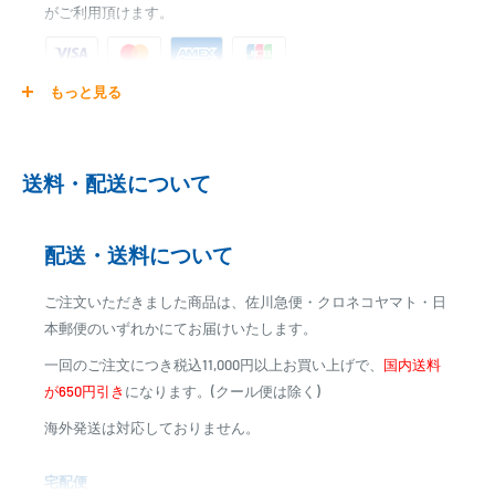
がご利用頂けます。
もっと見る
ご注文商品を発送後に、カード会社に登録された口座より、自
動引き落としとなります。
※ご予約商品の場合は、事前に決済を完了させて頂く場合
送料・配送について
がございます
※カード決済による手数料は発生致しません
配送・送料について
代金引換
ご注文いただきました商品は、佐川急便・クロネコヤマト・日
※商品代金に代引手数料(消費税込み)が加算されます
本郵便のいずれかにてお届けいたします。
※一部高額商品、メーカー直送商品は、代金引換はご利用
一回のご注文につき税込11,000円以上お買い上げで、
国内送料
いただけません
が650円引き
になります。(クール便は除く)
海外発送は対応しておりません。
商品合計金額
代引き手数料
000,00
1円～
0
9,999円
330円
宅配便
0
10,000円～29,999円
440円