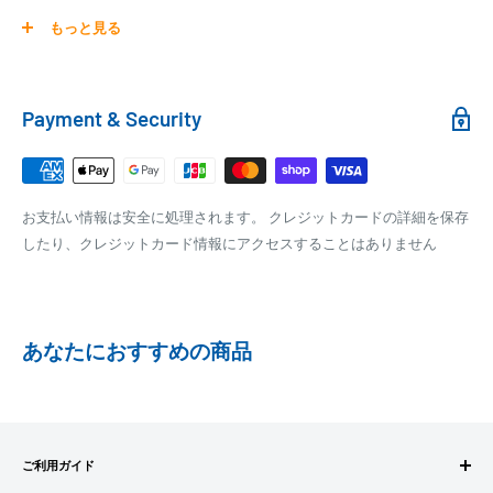
0
30,000円～99,999円
660円
商品の配送は弊社指定の配送業者でお届けいたします。
もっと見る
100,000円～
1,100円～
クール便の場合は、送料にクール料金385円の手数料が加算さ
れます。
銀行振込
Payment & Security
銀行振込みをお選びの方は、ご注文後お振込みの案内のメール
□梱包サイズ
にて、お振込み先をお知らせ致します。
梱包サイズが160cm以内となります
※商品の発送はお客様のご入金を当方で確認後となります
お支払い情報は安全に処理されます。 クレジットカードの詳細を保存
全重量が30kg以内となります
※振込み手数料はお客様のご負担となります
したり、クレジットカード情報にアクセスすることはありません
ご注文内容によっては、2便に分けさせて頂く場合がござい
ます
PAYPAY
PayPay株式会社が提供するキャッシュレス決済サービスです。
あなたにおすすめの商品
事前にPayPayのユーザー登録が必要になります。
事前にPayPayに残高がチャージされていることをご確認く
ださい。
お支払い時、PayPayの残高不足にてお支払いが行われなか
ご利用ガイド
った場合、再度お支払い手続きをいただきますようお願い