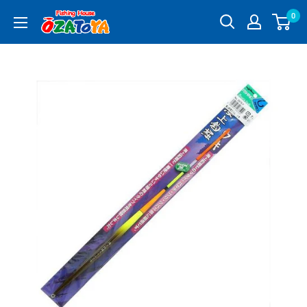
コ
0
釣
ン
具
テ
通
ン
販
ツ
OZATOYA
に
ス
キ
ッ
プ
す
る