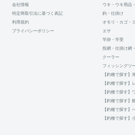
会社情報
ウキ・ウキ用品
「ApplePay・GooglePay・各クレジットカード」がご
特定商取引法に基づく表記
鈎・仕掛け
利用規約
オモリ・カゴ・
プライバシーポリシー
エサ
分割払い(ローン)
竿掛・竿受
分割払いは、株式会社オリエントコーポレーションが提
投網・仕掛け網
OricoWebクレジットをご利用頂けます。
クーラー
□送料
フィッシングツ
ご購入金額が30,000円以上からご利用対象となります。
【釣種で探す】
破損、重量オーバー等になる場合は複数口となります
ご注文後当店よりご案内する、インターネット上にて分
【釣種で探す】
用等をシミュレーションする事が出来ます。
クール便の場合は通常送料とは別に、クール便料金38
【釣種で探す】
【釣種で探す】
地域
北海道
北海道
【釣種で探す】
北東北
青森、岩手、秋田
【釣種で探す】
南東北
宮城、山形、福島
関東
茨城、栃木、群馬、埼玉、千葉、東京、神奈川、