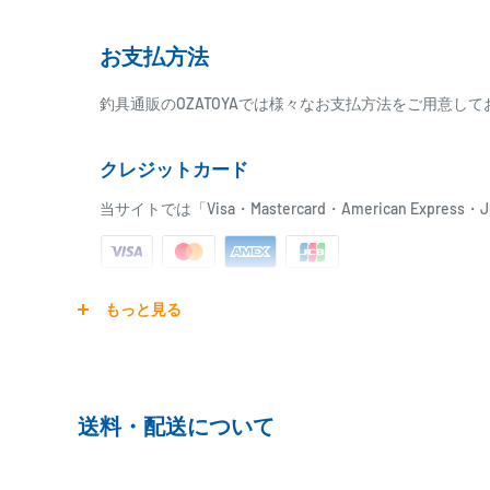
お支払方法
釣具通販のOZATOYAでは様々なお支払方法をご用意し
クレジットカード
当サイトでは「Visa・Mastercard・American Expr
ご注文商品を発送後に、カード会社に登録された口座よ
もっと見る
ります。
※ご予約商品の場合は、事前に決済を完了させて頂く
※カード決済による手数料は発生致しません
送料・配送について
代金引換