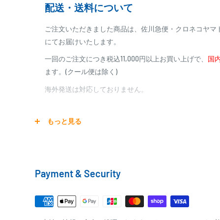
配送・送料について
※商品代金に代引手数料(消費税込み)が加算されます
※一部高額商品、メーカー直送商品は、代金引換はご
ご注文いただきました商品は、佐川急便・クロネコヤマ
にてお届けいたします。
商品合計金額
代引き手数料
一回のご注文につき税込11,000円以上お買い上げで、
国内
000,00
1円～
0
9,999円
330円
ます。(クール便は除く)
0
10,000円～29,999円
440円
0
30,000円～99,999円
660円
海外発送は対応しておりません。
100,000円～
1,100円～
宅配便
もっと見る
銀行振込
商品の配送は弊社指定の配送業者でお届けいたします。
銀行振込みをお選びの方は、ご注文後お振込みの案内の
クール便の場合は、送料にクール料金385円の手数料が
をお知らせ致します。
Payment & Security
※商品の発送はお客様のご入金を当方で確認後となり
□梱包サイズ
※振込み手数料はお客様のご負担となります
梱包サイズが160cm以内となります
全重量が30kg以内となります