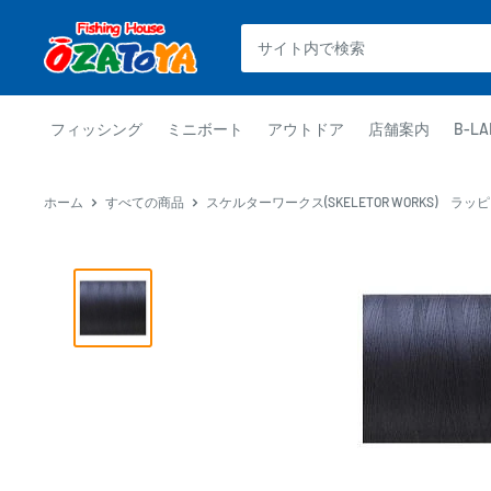
コ
釣
ン
具
テ
通
ン
販
ツ
フィッシング
ミニボート
アウトドア
店舗案内
B-LA
OZATOYA
に
ス
ホーム
すべての商品
スケルターワークス(SKELETOR WORKS) ラッピ
キ
ッ
プ
す
る