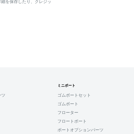
詳細を保存したり、クレジッ
ございます
です。
確認ください。
れなかった場合、再度お支
せん。
す
ミニボート
用頂けるサービスとなり
ーツ
ゴムボートセット
ゴムボート
ると、次回購入時にメール
フローター
コード(SMS認証)を入
力することなく、簡単に
フロートボート
ボートオプションパーツ