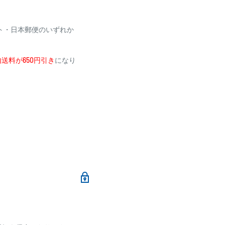
利用いただけません
ト・日本郵便のいずれか
送料が650円引き
になり
メールにて、お振込み先
加算されます。
ます