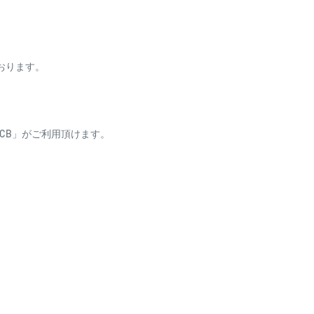
ております。
ess・JCB」がご利用頂けます。
り、自動引き落としとな
場合がございます