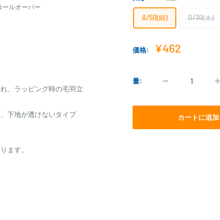
ロールオーバー
A/50(細)
D/30(太)
販
¥462
価格:
売
価
格
量:
ぐれ、ラッピング時の毛羽立
く、下地が透けないタイプ
カートに追加
あります。