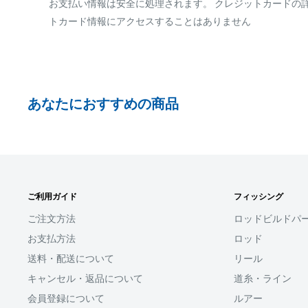
PAYPAY
お支払い情報は安全に処理されます。 クレジットカードの
トカード情報にアクセスすることはありません
ご注文内容によっては、2便に分けさせて頂く場合が
PayPay株式会社が提供するキャッシュレス決済サービス
事前にPayPayのユーザー登録が必要になります。
事前にPayPayに残高がチャージされていることをご
お支払い時、PayPayの残高不足にてお支払いが行わ
あなたにおすすめの商品
払い手続きをいただきますようお願いいたします。
購入金額の一部だけをPayPayで支払うことはできま
□お届け日
SHOPIFYペイメント
在庫がございましたら7営業日以内にお届けいたしま
ご利用ガイド
フィッシング
スマートフォン・タブレットを使ってご注文の方にご利
商品の出荷が遅れる場合はメールでご連絡致します
ます。
ご注文方法
ロッドビルドパ
お支払方法
ロッド
Shop Payにてメールアドレスと携帯電話番号を登録す
送料・配送について
リール
アドレスと携帯電話番号宛てに送られる6桁のショップペイ
力するだけで、配送先やクレジットカード情報を再度入
キャンセル・返品について
道糸・ライン
支払いができます。
会員登録について
ルアー