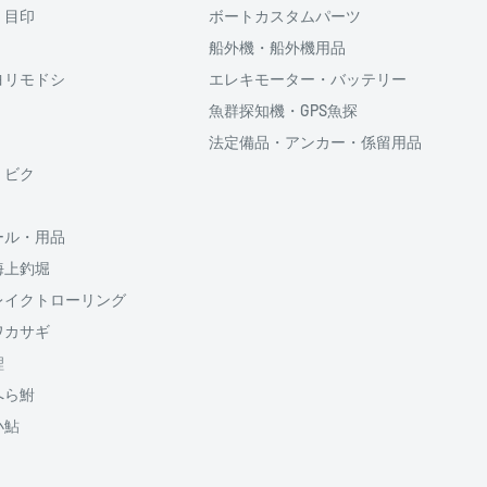
・目印
ボートカスタムパーツ
利用頂けます。
船外機・船外機用品
ヨリモドシ
エレキモーター・バッテリー
魚群探知機・GPS魚探
法定備品・アンカー・係留用品
供しております、
・ビク
ール・用品
海上釣堀
のでご了承ください
割払い回数、ボーナス併
レイクトローリング
5円が加算されます
ワカサギ
鯉
送料
1500円
へら鮒
950円
小鮎
950円
山梨
650円