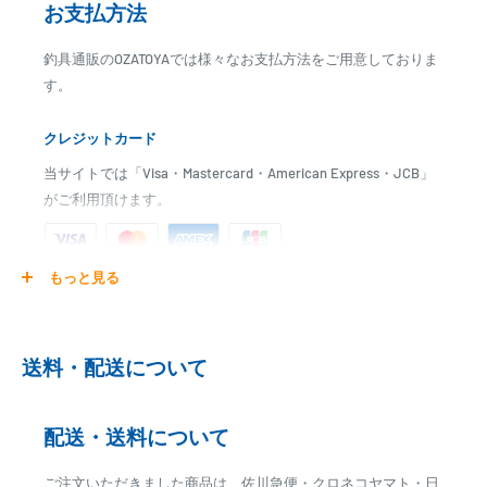
お支払方法
釣具通販のOZATOYAでは様々なお支払方法をご用意しておりま
す。
クレジットカード
当サイトでは「Visa・Mastercard・American Express・JCB」
がご利用頂けます。
もっと見る
ご注文商品を発送後に、カード会社に登録された口座より、自
動引き落としとなります。
※ご予約商品の場合は、事前に決済を完了させて頂く場合
送料・配送について
がございます
※カード決済による手数料は発生致しません
配送・送料について
代金引換
ご注文いただきました商品は、佐川急便・クロネコヤマト・日