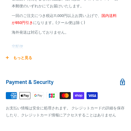
※商品代金に代引手数料(消費税込み)が加算されます
本郵便のいずれかにてお届けいたします。
※一部高額商品、メーカー直送商品は、代金引換はご利用
一回のご注文につき税込11,000円以上お買い上げで、
国内送料
いただけません
が650円引き
になります。(クール便は除く)
海外発送は対応しておりません。
商品合計金額
代引き手数料
000,00
1円～
0
9,999円
330円
宅配便
0
10,000円～29,999円
440円
0
30,000円～99,999円
660円
商品の配送は弊社指定の配送業者でお届けいたします。
もっと見る
100,000円～
1,100円～
クール便の場合は、送料にクール料金385円の手数料が加算さ
れます。
銀行振込
Payment & Security
銀行振込みをお選びの方は、ご注文後お振込みの案内のメール
□梱包サイズ
にて、お振込み先をお知らせ致します。
梱包サイズが160cm以内となります
※商品の発送はお客様のご入金を当方で確認後となります
お支払い情報は安全に処理されます。 クレジットカードの詳細を保存
全重量が30kg以内となります
※振込み手数料はお客様のご負担となります
したり、クレジットカード情報にアクセスすることはありません
ご注文内容によっては、2便に分けさせて頂く場合がござい
ます
PAYPAY