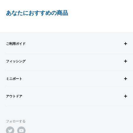
PayPay株式会社が提供するキャッシュレス決済サービスです。
あなたにおすすめの商品
事前にPayPayのユーザー登録が必要になります。
事前にPayPayに残高がチャージされていることをご確認く
ださい。
お支払い時、PayPayの残高不足にてお支払いが行われなか
ご利用ガイド
った場合、再度お支払い手続きをいただきますようお願い
いたします。
ご注文方法
□お届け日
購入金額の一部だけをPayPayで支払うことはできません。
フィッシング
お支払方法
在庫がございましたら7営業日以内にお届けいたします
送料・配送について
ロッドビルドパーツ
SHOPIFYペイメント
商品の出荷が遅れる場合はメールでご連絡致します
キャンセル・返品について
ミニボート
ロッド
スマートフォン・タブレットを使ってご注文の方にご利用頂け
会員登録について
リール
ゴムボートセット
るサービスとなります。
会社情報
道糸・ライン
アウトドア
ゴムボート
Shop Payにてメールアドレスと携帯電話番号を登録すると、次
特定商取引法に基づく表記
ルアー
フローター
ウェダー
回購入時にメールアドレスと携帯電話番号宛てに送られる6桁
利用規約
ウキ・ウキ用品・目印
フロートボート
シューズ・ブーツ
のショップペイコード(SMS認証)を入力するだけで、配送先や
プライバシーポリシー
鈎・仕掛け
フォローする
ボートオプションパーツ
ライフジャケット
クレジットカード情報を再度入力することなく、簡単に支払い
オモリ・カゴ・ヨリモドシ
ボートカスタムパーツ
ができます。
サングラス