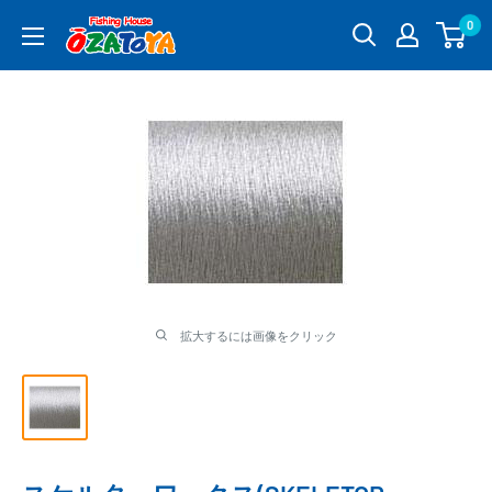
コ
0
釣
ン
具
テ
通
ン
販
ツ
OZATOYA
に
ス
キ
ッ
プ
す
る
拡大するには画像をクリック