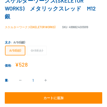
スケルターワークス(SKELETOR
WORKS) メタリックスレッド M12
銀
スケルターワークス(SKELETOR WORKS)
SKU:
4996624005919
太さ:
A/50(細)
A/50(細)
D/30(太)
販
¥528
価格:
売
価
格
量:
カートに追加