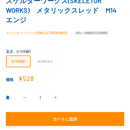
スケルターワークス(SKELETOR
WORKS) メタリックスレッド M14
エンジ
スケルターワークス(SKELETOR WORKS)
SKU:
4996624009993
太さ:
A/50(細)
A/50(細)
D/30(太)
販
¥528
価格:
売
価
格
量:
カートに追加