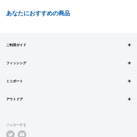
PayPay株式会社が提供するキャッシュレス決済サービスです。
あなたにおすすめの商品
事前にPayPayのユーザー登録が必要になります。
事前にPayPayに残高がチャージされていることをご確認く
ださい。
お支払い時、PayPayの残高不足にてお支払いが行われなか
ご利用ガイド
った場合、再度お支払い手続きをいただきますようお願い
いたします。
ご注文方法
□お届け日
購入金額の一部だけをPayPayで支払うことはできません。
フィッシング
お支払方法
在庫がございましたら7営業日以内にお届けいたします
送料・配送について
ロッドビルドパーツ
SHOPIFYペイメント
商品の出荷が遅れる場合はメールでご連絡致します
キャンセル・返品について
ミニボート
ロッド
スマートフォン・タブレットを使ってご注文の方にご利用頂け
会員登録について
リール
ゴムボートセット
るサービスとなります。
会社情報
道糸・ライン
アウトドア
ゴムボート
Shop Payにてメールアドレスと携帯電話番号を登録すると、次
特定商取引法に基づく表記
ルアー
フローター
ウェダー
回購入時にメールアドレスと携帯電話番号宛てに送られる6桁
利用規約
ウキ・ウキ用品・目印
フロートボート
シューズ・ブーツ
のショップペイコード(SMS認証)を入力するだけで、配送先や
プライバシーポリシー
鈎・仕掛け
フォローする
ボートオプションパーツ
ライフジャケット
クレジットカード情報を再度入力することなく、簡単に支払い
オモリ・カゴ・ヨリモドシ
ボートカスタムパーツ
ができます。
サングラス