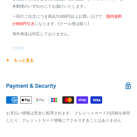
※商品代金に代引手数料(消費税込み)が加算されます
本郵便のいずれかにてお届けいたします。
※一部高額商品、メーカー直送商品は、代金引換はご利用
一回のご注文につき税込11,000円以上お買い上げで、
国内送料
いただけません
が650円引き
になります。(クール便は除く)
海外発送は対応しておりません。
商品合計金額
代引き手数料
000,00
1円～
0
9,999円
330円
宅配便
0
10,000円～29,999円
440円
0
30,000円～99,999円
660円
商品の配送は弊社指定の配送業者でお届けいたします。
もっと見る
100,000円～
1,100円～
クール便の場合は、送料にクール料金385円の手数料が加算さ
れます。
銀行振込
Payment & Security
銀行振込みをお選びの方は、ご注文後お振込みの案内のメール
□梱包サイズ
にて、お振込み先をお知らせ致します。
梱包サイズが160cm以内となります
※商品の発送はお客様のご入金を当方で確認後となります
お支払い情報は安全に処理されます。 クレジットカードの詳細を保存
全重量が30kg以内となります
※振込み手数料はお客様のご負担となります
したり、クレジットカード情報にアクセスすることはありません
ご注文内容によっては、2便に分けさせて頂く場合がござい
ます
PAYPAY