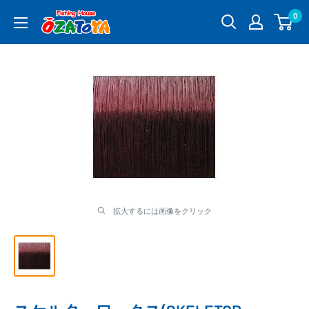
コ
0
釣
ン
具
テ
通
ン
販
ツ
OZATOYA
に
ス
キ
ッ
プ
す
る
拡大するには画像をクリック