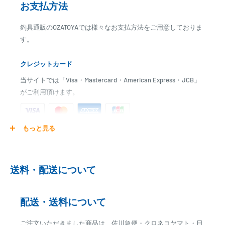
お支払方法
釣具通販のOZATOYAでは様々なお支払方法をご用意しておりま
す。
クレジットカード
当サイトでは「Visa・Mastercard・American Express・JCB」
がご利用頂けます。
もっと見る
ご注文商品を発送後に、カード会社に登録された口座より、自
動引き落としとなります。
※ご予約商品の場合は、事前に決済を完了させて頂く場合
送料・配送について
がございます
※カード決済による手数料は発生致しません
配送・送料について
代金引換
ご注文いただきました商品は、佐川急便・クロネコヤマト・日