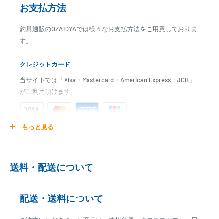
お支払方法
釣具通販のOZATOYAでは様々なお支払方法をご用意しておりま
す。
クレジットカード
当サイトでは「Visa・Mastercard・American Express・JCB」
がご利用頂けます。
もっと見る
ご注文商品を発送後に、カード会社に登録された口座より、自
動引き落としとなります。
※ご予約商品の場合は、事前に決済を完了させて頂く場合
送料・配送について
がございます
※カード決済による手数料は発生致しません
配送・送料について
代金引換