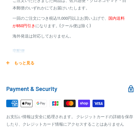
ご注文いただきました商品は、佐川急便・クロネコヤマト・日
※商品代金に代引手数料(消費税込み)が加算されます
本郵便のいずれかにてお届けいたします。
※一部高額商品、メーカー直送商品は、代金引換はご利用
一回のご注文につき税込11,000円以上お買い上げで、
国内送料
いただけません
が650円引き
になります。(クール便は除く)
海外発送は対応しておりません。
商品合計金額
代引き手数料
000,00
1円～
0
9,999円
330円
宅配便
0
10,000円～29,999円
440円
0
30,000円～99,999円
660円
商品の配送は弊社指定の配送業者でお届けいたします。
もっと見る
100,000円～
1,100円～
クール便の場合は、送料にクール料金385円の手数料が加算さ
れます。
銀行振込
Payment & Security
銀行振込みをお選びの方は、ご注文後お振込みの案内のメール
□梱包サイズ
にて、お振込み先をお知らせ致します。
梱包サイズが160cm以内となります
※商品の発送はお客様のご入金を当方で確認後となります
お支払い情報は安全に処理されます。 クレジットカードの詳細を保存
全重量が30kg以内となります
※振込み手数料はお客様のご負担となります
したり、クレジットカード情報にアクセスすることはありません
ご注文内容によっては、2便に分けさせて頂く場合がござい
ます
PAYPAY