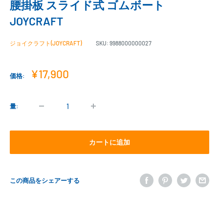
腰掛板 スライド式 ゴムボート
JOYCRAFT
ジョイクラフト(JOYCRAFT)
SKU:
9988000000027
販
¥17,900
価格:
売
価
格
量:
カートに追加
この商品をシェアーする