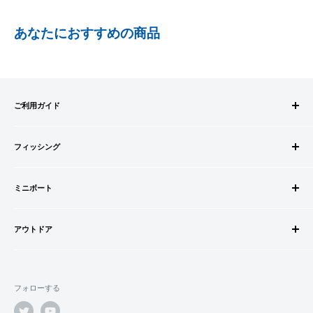
PayPay株式会社が提供するキャッシュレス決済サービスです。
あなたにおすすめの商品
事前にPayPayのユーザー登録が必要になります。
事前にPayPayに残高がチャージされていることをご確認く
ださい。
お支払い時、PayPayの残高不足にてお支払いが行われなか
ご利用ガイド
った場合、再度お支払い手続きをいただきますようお願い
いたします。
ご注文方法
□お届け日
購入金額の一部だけをPayPayで支払うことはできません。
フィッシング
お支払方法
在庫がございましたら7営業日以内にお届けいたします
送料・配送について
ロッドビルドパーツ
SHOPIFYペイメント
商品の出荷が遅れる場合はメールでご連絡致します
キャンセル・返品について
ミニボート
ロッド
スマートフォン・タブレットを使ってご注文の方にご利用頂け
会員登録について
リール
ゴムボートセット
るサービスとなります。
会社情報
道糸・ライン
アウトドア
ゴムボート
Shop Payにてメールアドレスと携帯電話番号を登録すると、次
特定商取引法に基づく表記
ルアー
フローター
ウェダー
回購入時にメールアドレスと携帯電話番号宛てに送られる6桁
利用規約
ウキ・ウキ用品・目印
フロートボート
シューズ・ブーツ
のショップペイコード(SMS認証)を入力するだけで、配送先や
プライバシーポリシー
鈎・仕掛け
フォローする
ボートオプションパーツ
ライフジャケット
クレジットカード情報を再度入力することなく、簡単に支払い
オモリ・カゴ・ヨリモドシ
ボートカスタムパーツ
ができます。
サングラス