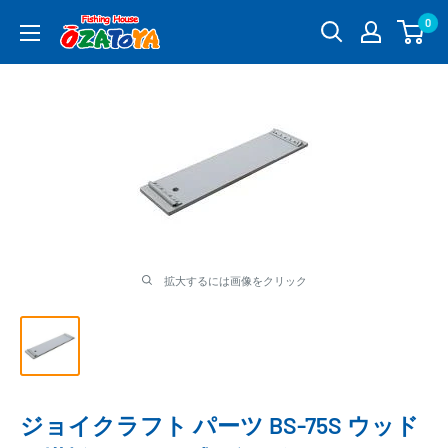
コ
0
釣
ン
具
テ
通
ン
販
ツ
OZATOYA
に
ス
キ
ッ
プ
す
る
拡大するには画像をクリック
ジョイクラフト パーツ BS-75S ウッド