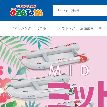
コ
釣
ン
具
テ
通
ン
販
ツ
フィッシング
ミニボート
アウトドア
店舗案内
B-LA
OZATOYA
に
ス
キ
ッ
プ
す
る