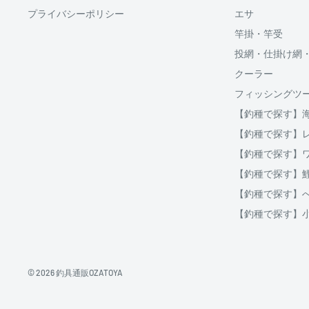
プライバシーポリシー
エサ
分割払い(ローン)
竿掛・竿受
分割払いは、株式会社オリエントコーポレーションが提
投網・仕掛け網
OricoWebクレジットをご利用頂けます。
クーラー
□送料
フィッシングツ
ご購入金額が30,000円以上からご利用対象となります。
【釣種で探す】
破損、重量オーバー等になる場合は複数口となります
ご注文後当店よりご案内する、インターネット上にて分
【釣種で探す】
用等をシミュレーションする事が出来ます。
クール便の場合は通常送料とは別に、クール便料金38
【釣種で探す】
【釣種で探す】
地域
北海道
北海道
【釣種で探す】
北東北
青森、岩手、秋田
【釣種で探す】
南東北
宮城、山形、福島
関東
茨城、栃木、群馬、埼玉、千葉、東京、神奈川、
信越
新潟、長野
© 2026 釣具通販OZATOYA
北陸
富山、石川、福井
東海
岐阜、静岡、愛知、三重