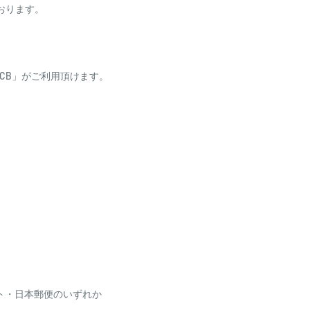
ております。
ess・JCB」がご利用頂けます。
り（並継）】。食い渋るター
チし繊細なアタリを確実に取
ン対応のオールSICガイド仕
り、自動引き落としとな
りにくい仕様になっておりま
場合がございます
利用いただけません
ト・日本郵便のいずれか