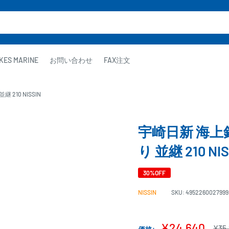
KES MARINE
お問い合わせ
FAX注文
10 NISSIN
宇崎日新 海上
り 並継 210 NIS
30%OFF
NISSIN
SKU:
4952260027999
販
¥24,640
通
¥35,