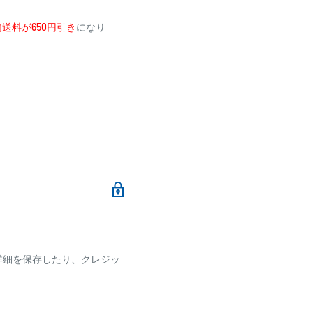
送料が650円引き
になり
メールにて、お振込み先
ランクのエネルギーロスを効
加算されます。
材料。ブランクの直進性、伝
す事が可能となりました、振
ます
時の操作性などあらゆる部分
詳細を保存したり、クレジッ
ございます
です。
を確実に捕らえ、違和感無く