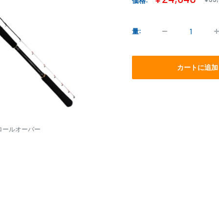
価格:
常
売
価
価
格
格
量:
カートに追加
ロールオーバー