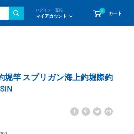
ログイン・登録
0
カート
マイアカウント
釣堀竿 スプリガン海上釣堀際釣
SIN
200