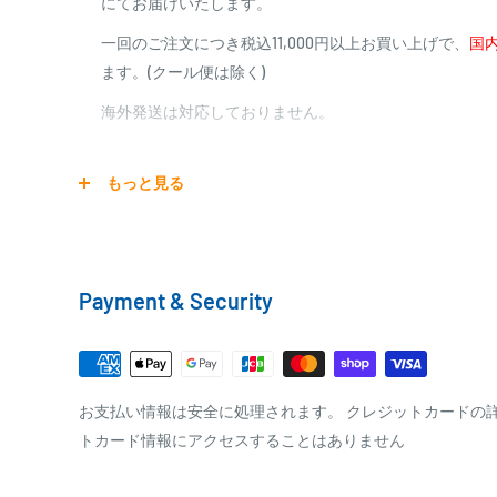
にてお届けいたします。
■滑りにくく握り易いEVA仕様
商品合計金額
代引き手数料
■ロッドベルト付
一回のご注文につき税込11,000円以上お買い上げで、
国内
000,00
1円～
0
9,999円
330円
ます。(クール便は除く)
0
10,000円～29,999円
440円
0
30,000円～99,999円
660円
海外発送は対応しておりません。
100,000円～
1,100円～
特徴
宅配便
もっと見る
銀行振込
4軸カーボン
商品の配送は弊社指定の配送業者でお届けいたします。
銀行振込みをお選びの方は、ご注文後お振込みの案内の
形状復元力の速さに大きく影響するねじれ方向への力、ブ
クール便の場合は、送料にクール料金385円の手数料が
をお知らせ致します。
果的に抑える、高い技術で組み上げられたカーボンシート
Payment & Security
達性を向上。さらにブランクポテンシャルをさらに引き出
※商品の発送はお客様のご入金を当方で確認後となり
り抜き、感度、飛距離、キャスト精度、竿ぶれ、取り込み
□梱包サイズ
※振込み手数料はお客様のご負担となります
に貢献します。
梱包サイズが160cm以内となります
全重量が30kg以内となります
PAYPAY
お支払い情報は安全に処理されます。 クレジットカードの
トカード情報にアクセスすることはありません
ご注文内容によっては、2便に分けさせて頂く場合が
極軟グラスソリッド穂先
PayPay株式会社が提供するキャッシュレス決済サービス
タイプ際釣専用に独自テーパーで設計された繊細なアタリ
事前にPayPayのユーザー登録が必要になります。