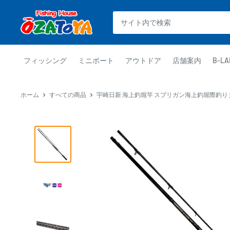
コ
釣
ン
具
テ
通
ン
販
ツ
フィッシング
ミニボート
アウトドア
店舗案内
B-LA
OZATOYA
に
ス
ホーム
すべての商品
宇崎日新 海上釣堀竿 スプリガン海上釣堀際釣り 並継 2
キ
ッ
プ
す
る