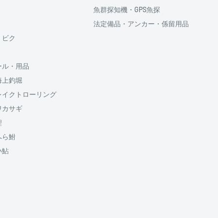
魚群探知機・GPS魚探
法定備品・アンカー・係留用品
供しております、
・ビク
ール・用品
海上釣堀
のでご了承ください
割払い回数、ボーナス併
レイクトローリング
5円が加算されます
ワカサギ
鯉
送料
1500円
へら鮒
950円
小鮎
950円
山梨
650円
650円
650円
650円