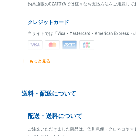
釣具通販のOZATOYAでは様々なお支払方法をご用意し
クレジットカード
概要
当サイトでは「Visa・Mastercard・American Expr
海上釣堀際釣り専用ロッドの【スプリガン海上釣堀 際釣
ゲットや際についている魚に対して、より自然にアプロー
っていくため、柔軟性のあるグラスソリッドを採用。PEライ
ご注文商品を発送後に、カード会社に登録された口座よ
様で、VSSリールシートとEVAの組み合わせは握り易く滑
もっと見る
ります。
す。
※ご予約商品の場合は、事前に決済を完了させて頂く
※カード決済による手数料は発生致しません
送料・配送について
仕様
代金引換
■柔軟性のあるグラスソリッド穂先
配送・送料について
※商品代金に代引手数料(消費税込み)が加算されます
■視認性のよいカラー穂先（白）
■LGST+KTSG+LKWSG（ステンレスフレームSIC）
※一部高額商品、メーカー直送商品は、代金引換はご
ご注文いただきました商品は、佐川急便・クロネコヤマ
■VSSリールシート