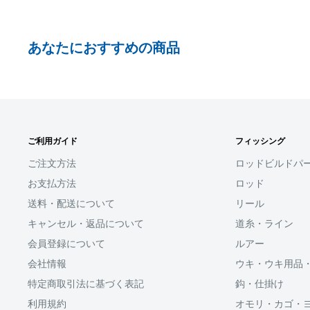
喰い込ませるための穂先です。
事前にPayPayに残高がチャージされていることをご
お支払い時、PayPayの残高不足にてお支払いが行わ
あなたにおすすめの商品
払い手続きをいただきますようお願いいたします。
大型リール対応パイプシート
購入金額の一部だけをPayPayで支払うことはできま
□お届け日
SHOPIFYペイメント
滑りにくく握り易いＥＶＡグリップ仕様
在庫がございましたら7営業日以内にお届けいたしま
ご利用ガイド
フィッシング
スマートフォン・タブレットを使ってご注文の方にご利
グリップ部には大物が来た時にも、滑りにくく、握り込み
商品の出荷が遅れる場合はメールでご連絡致します
ます。
ご注文方法
ロッドビルドパ
採用。実用性もさる事ながら、ルアー竿の様なスマートな
お支払方法
ロッド
Shop Payにてメールアドレスと携帯電話番号を登録す
送料・配送について
リール
アドレスと携帯電話番号宛てに送られる6桁のショップペイ
力するだけで、配送先やクレジットカード情報を再度入
キャンセル・返品について
道糸・ライン
支払いができます。
会員登録について
ルアー
会社情報
ウキ・ウキ用品
「ApplePay・GooglePay・各クレジットカード」がご
特定商取引法に基づく表記
鈎・仕掛け
利用規約
オモリ・カゴ・