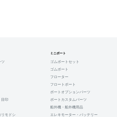
確認ください。
れなかった場合、再度お支
せん。
す
ミニボート
用頂けるサービスとなり
易い太さのＥＶＡグリップを
ーツ
ゴムボートセット
デザインも実現。
ゴムボート
ると、次回購入時にメール
フローター
コード(SMS認証)を入
力することなく、簡単に
フロートボート
ボートオプションパーツ
・目印
ボートカスタムパーツ
利用頂けます。
船外機・船外機用品
ヨリモドシ
エレキモーター・バッテリー