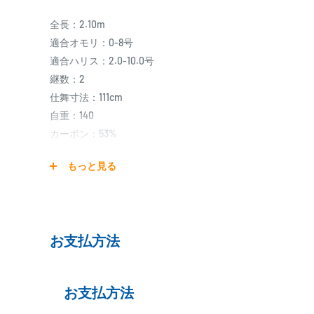
全長：2.10m
適合オモリ：0-8号
適合ハリス：2.0-10.0号
継数：2
仕舞寸法：111cm
自重：140
カーボン：53%
先径：0.75mm
もっと見る
元径：15.1mm
お支払方法
スプリガン海上釣堀際釣り（並継）
お支払方法
際釣り専用ハイスペックロッド！！