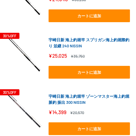
売
常
価
価
格
格
カートに追加
30%OFF
宇崎日新 海上釣堀竿 スプリガン海上釣堀際釣
り 並継 240 NISSIN
販
¥25,025
通
¥35,750
売
常
価
価
格
格
カートに追加
30%OFF
宇崎日新 海上釣堀竿 ゾーンマスター海上釣堀
脈釣 振出 300 NISSIN
販
¥14,399
通
¥20,570
売
常
価
価
格
格
カートに追加