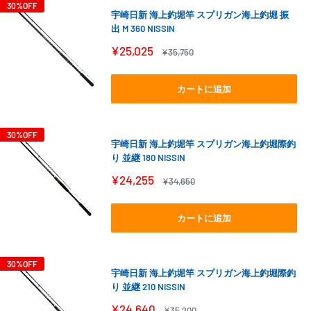
30%OFF
宇崎日新 海上釣堀竿 スプリガン海上釣堀 振
出 M 360 NISSIN
販
¥25,025
通
¥35,750
売
常
価
価
格
格
カートに追加
30%OFF
宇崎日新 海上釣堀竿 スプリガン海上釣堀際釣
り 並継 180 NISSIN
販
¥24,255
通
¥34,650
売
常
価
価
格
格
カートに追加
30%OFF
宇崎日新 海上釣堀竿 スプリガン海上釣堀際釣
り 並継 210 NISSIN
販
¥24,640
通
¥35,200