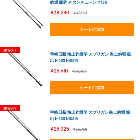
釣堀 脈釣 チタンチューン M360
販
¥38,280
通
¥47,850
売
常
価
価
格
格
カートに追加
30%OFF
宇崎日新 海上釣堀竿 スプリガン 海上釣堀 振
出 H 360 NISSIN
販
¥25,410
通
¥36,300
売
常
価
価
格
格
カートに追加
30%OFF
宇崎日新 海上釣堀竿 スプリガン海上釣堀 振
出 H 330 NISSIN
販
¥25,025
通
¥35,750
売
常
価
価