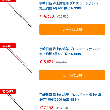
30%OFF
宇崎日新 海上釣堀竿 プロステージナンバー
海上釣堀 4号400 振出 NISSIN
販
¥14,399
通
¥20,570
売
常
価
価
格
格
カートに追加
30%OFF
宇崎日新 海上釣堀竿 プロステージナンバー
海上釣堀 4号450 振出 NISSIN
販
¥15,631
通
¥22,330
売
常
価
価
格
格
カートに追加
30%OFF
宇崎日新 海上釣堀竿 プロスペック海上釣堀
2WAY 脈釣Z 300 振出 NISSIN
販
¥17,248
通
¥24,640