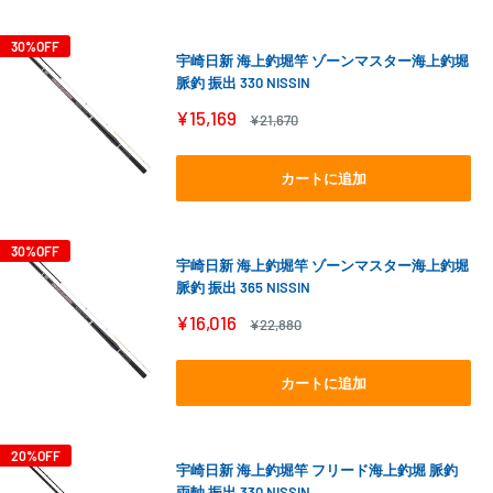
30%OFF
宇崎日新 海上釣堀竿 ゾーンマスター海上釣堀
脈釣 振出 330 NISSIN
販
¥15,169
通
¥21,670
売
常
価
価
格
格
カートに追加
30%OFF
宇崎日新 海上釣堀竿 ゾーンマスター海上釣堀
脈釣 振出 365 NISSIN
販
¥16,016
通
¥22,880
売
常
価
価
格
格
カートに追加
20%OFF
宇崎日新 海上釣堀竿 フリード海上釣堀 脈釣
両軸 振出 330 NISSIN