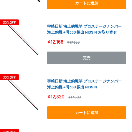
格
カートに追加
30%OFF
宇崎日新 海上釣堀竿 プロステージナンバー
海上釣堀 4号330 振出 NISSIN お取り寄せ
販
¥12,166
通
¥17,380
売
常
価
価
格
格
完売
30%OFF
宇崎日新 海上釣堀竿 プロステージナンバー
海上釣堀 4号360 振出 NISSIN
販
¥12,320
通
¥17,600
売
常
価
価
格
格
カートに追加