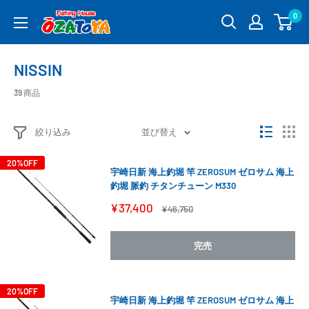
コ
0
釣
ン
具
テ
通
ン
NISSIN
販
ツ
OZATOYA
に
39 商品
ス
キ
絞り込み
並び替え
ッ
プ
20%OFF
宇崎日新 海上釣堀 竿 ZEROSUM ゼロサム 海上
す
釣堀 脈釣 チタンチューン M330
る
販
¥37,400
通
¥46,750
売
常
価
価
格
格
完売
20%OFF
宇崎日新 海上釣堀 竿 ZEROSUM ゼロサム 海上