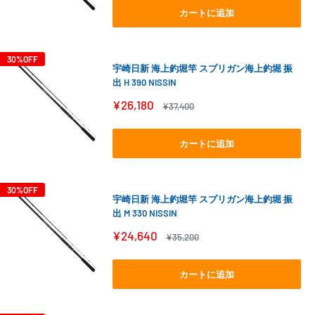
格
格
カートに追加
30%OFF
宇崎日新 海上釣堀竿 スプリガン海上釣堀 振
出 H 390 NISSIN
販
¥26,180
通
¥37,400
売
常
価
価
格
格
カートに追加
30%OFF
宇崎日新 海上釣堀竿 スプリガン海上釣堀 振
出 M 330 NISSIN
販
¥24,640
通
¥35,200
売
常
価
価
格
格
カートに追加