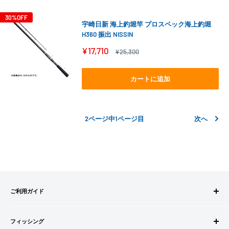
30%OFF
宇崎日新 海上釣堀竿 プロスペック海上釣堀
H360 振出 NISSIN
販
¥17,710
通
¥25,300
売
常
価
価
格
格
カートに追加
2ページ中1ページ目
次へ
ご利用ガイド
ご注文方法
フィッシング
お支払方法