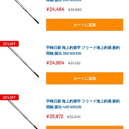
販
¥24,464
通
¥30,580
売
常
価
価
格
格
カートに追加
20%OFF
宇崎日新 海上釣堀竿 フリード海上釣堀 脈釣
両軸 振出 360 NISSIN
販
¥24,904
通
¥31,130
売
常
価
価
格
格
カートに追加
20%OFF
宇崎日新 海上釣堀竿 フリード海上釣堀 脈釣
両軸 振出 400 NISSIN
販
¥25,872
通
¥32,340
売
常
価
価
格