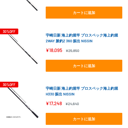
売
常
価
価
格
格
カートに追加
30%OFF
宇崎日新 海上釣堀竿 プロスペック海上釣堀
2WAY 脈釣Z 360 振出 NISSIN
販
¥18,095
通
¥25,850
売
常
価
価
格
格
カートに追加
30%OFF
宇崎日新 海上釣堀竿 プロスペック海上釣堀
H330 振出 NISSIN
販
¥17,248
通
¥24,640
売
常
価
価
格
格
カートに追加