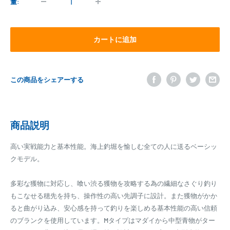
格
量:
カートに追加
この商品をシェアーする
商品説明
高い実戦能力と基本性能。海上釣堀を愉しむ全ての人に送るベーシッ
クモデル。
多彩な獲物に対応し、喰い渋る獲物を攻略する為の繊細なさぐり釣り
もこなせる穂先を持ち、操作性の高い先調子に設計。また獲物がかか
ると曲がり込み、安心感を持って釣りを楽しめる基本性能の高い信頼
のブランクを使用しています。Mタイプはマダイから中型青物がター