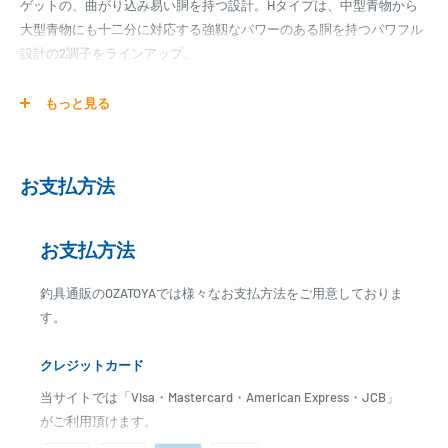
ゲットの、曲がり込み易い胴を持つ設計。Hタイプは、中型青物から
大型青物にも十二分に対応する強靱なパワーのある胴を持つパワフル
設計の2調子をラインアップ。
■WHIRL設計
もっと見る
■視認性のよいカラー穂先（白）
■ALLＦｕｊｉ製ガイド
■トップガイド（ＳＩＣ）
お支払方法
■大型リール対応パイプシート（ＤＮＰＳ）
■滑りにくく握り易いＥＶＡ仕様
■尻手カン付
お支払方法
釣具通販のOZATOYAでは様々なお支払方法をご用意しておりま
全長：4.15m
す。
適合オモリ：0.5-12号
適合ハリス：2.0-8.0号
クレジットカード
継数：5本
仕舞寸法：98cm
当サイトでは「Visa・Mastercard・American Express・JCB」
自重：270g
がご利用頂けます。
カーボン：82%