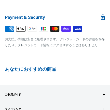
100,000円～
1,100円～
クール便の場合は、送料にクール料金385円の手数料が加算さ
れます。
銀行振込
Payment & Security
銀行振込みをお選びの方は、ご注文後お振込みの案内のメール
□梱包サイズ
にて、お振込み先をお知らせ致します。
梱包サイズが160cm以内となります
※商品の発送はお客様のご入金を当方で確認後となります
お支払い情報は安全に処理されます。 クレジットカードの詳細を保存
全重量が30kg以内となります
※振込み手数料はお客様のご負担となります
したり、クレジットカード情報にアクセスすることはありません
ご注文内容によっては、2便に分けさせて頂く場合がござい
ます
PAYPAY
PayPay株式会社が提供するキャッシュレス決済サービスです。
あなたにおすすめの商品
事前にPayPayのユーザー登録が必要になります。
事前にPayPayに残高がチャージされていることをご確認く
ださい。
お支払い時、PayPayの残高不足にてお支払いが行われなか
ご利用ガイド
った場合、再度お支払い手続きをいただきますようお願い
いたします。
ご注文方法
□お届け日
購入金額の一部だけをPayPayで支払うことはできません。
フィッシング