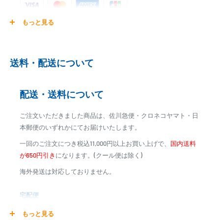
先径：0.85mm
元径：20.2mm
もっと見る
ご注文商品を発送後に、カード会社に登録された口座より、自
動引き落としとなります。
※ご予約商品の場合は、事前に決済を完了させて頂く場合
送料・配送について
がございます
※カード決済による手数料は発生致しません
配送・送料について
代金引換
ご注文いただきました商品は、佐川急便・クロネコヤマト・日
※商品代金に代引手数料(消費税込み)が加算されます
本郵便のいずれかにてお届けいたします。
※一部高額商品、メーカー直送商品は、代金引換はご利用
一回のご注文につき税込11,000円以上お買い上げで、
国内送料
いただけません
が650円引き
になります。(クール便は除く)
海外発送は対応しておりません。
商品合計金額
代引き手数料
000,00
1円～
0
9,999円
330円
宅配便
0
10,000円～29,999円
440円
0
30,000円～99,999円
660円
商品の配送は弊社指定の配送業者でお届けいたします。
もっと見る