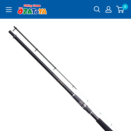
コ
0
釣
ン
具
テ
通
ン
販
ツ
OZATOYA
に
ス
キ
ッ
プ
す
る