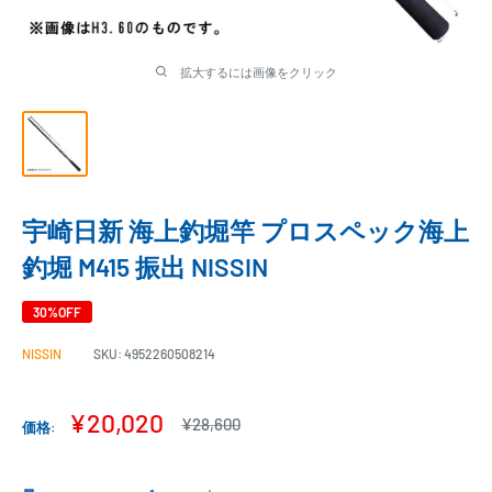
拡大するには画像をクリック
宇崎日新 海上釣堀竿 プロスペック海上
釣堀 M415 振出 NISSIN
30%OFF
NISSIN
SKU:
4952260508214
販
¥20,020
通
¥28,600
価格:
常
売
価
価
格