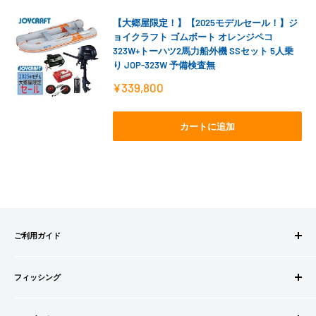
【大郷屋限定！】【2025モデルセール！】ジ
ョイクラフト ゴムボート オレンジペコ
323W+トーハツ2馬力船外機 SSセット 5人乗
り JOP-323W 予備検査無
販
¥339,800
売
価
格
カートに追加
ご利用ガイド
ご注文方法
フィッシング
お支払方法
送料・配送について
ロッドビルドパーツ