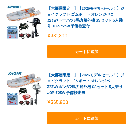
【大郷屋限定！】【2025モデルセール！】ジ
ョイクラフト ゴムボート オレンジペコ
323W+トーハツ6馬力船外機 SSセット 5人乗
り JOP-323W 予備検査付
販
¥381,800
売
価
格
カートに追加
【大郷屋限定！】【2025モデルセール！】ジ
ョイクラフト ゴムボート オレンジペコ
323W+ホンダ2馬力船外機 SSセット 5人乗り
JOP-323W 予備検査無
販
¥365,800
売
価
格
カートに追加