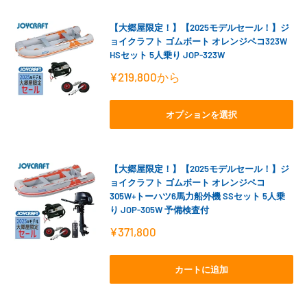
【大郷屋限定！】【2025モデルセール！】ジ
ョイクラフト ゴムボート オレンジペコ323W
HSセット 5人乗り JOP-323W
販
¥219,800
から
売
価
格
オプションを選択
【大郷屋限定！】【2025モデルセール！】ジ
ョイクラフト ゴムボート オレンジペコ
305W+トーハツ6馬力船外機 SSセット 5人乗
り JOP-305W 予備検査付
販
¥371,800
売
価
格
カートに追加