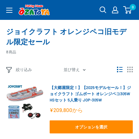
コ
0
釣
ン
具
テ
通
ン
ジョイクラフト オレンジペコ旧モデ
販
ツ
OZATOYA
ル限定セール
に
ス
8 商品
キ
ッ
絞り込み
並び替え
プ
す
る
【大郷屋限定！】【2025モデルセール！】ジ
ョイクラフト ゴムボート オレンジペコ305W
HSセット 5人乗り JOP-305W
販
¥209,800
から
売
価
格
オプションを選択