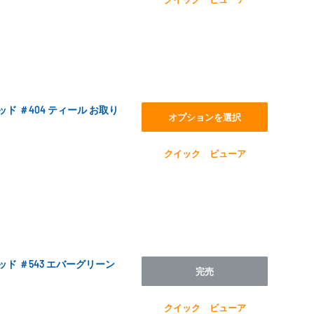
スレッド ＃404 ティール お取り
オプションを選択
クイック ビューア
スレッド ＃543 エバーグリーン
完売
クイック ビューア