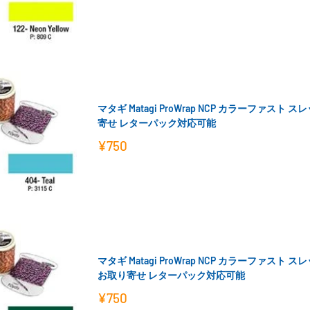
売
価
格
マタギ Matagi ProWrap NCP カラーファスト 
寄せ レターパック対応可能
販
¥750
売
価
格
マタギ Matagi ProWrap NCP カラーファスト 
お取り寄せ レターパック対応可能
販
¥750