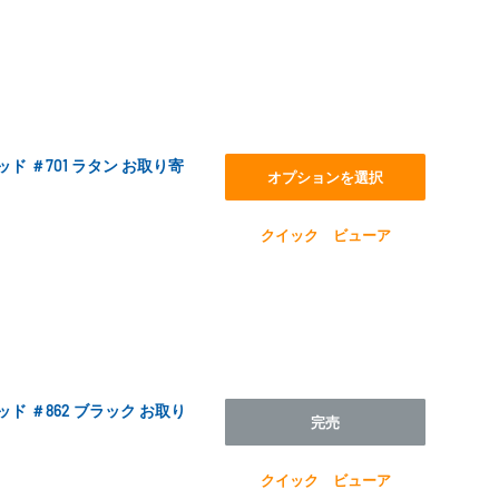
スレッド ＃701 ラタン お取り寄
オプションを選択
クイック ビューア
スレッド ＃862 ブラック お取り
完売
クイック ビューア