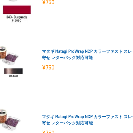
販
¥750
売
価
格
マタギ Matagi ProWrap NCP カラーファスト ス
寄せ レターパック対応可能
販
¥750
売
価
格
マタギ Matagi ProWrap NCP カラーファスト スレッド
寄せ レターパック対応可能
販
¥750