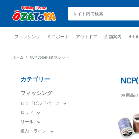
コ
釣
ン
具
テ
通
ン
販
ツ
フィッシング
ミニボート
アウトドア
店舗案内
B-LA
OZATOYA
に
ス
ホーム
NCP(ColorFast)スレッド
キ
ッ
プ
NCP
カテゴリー
す
る
フィッシング
86 商品の
ロッドビルドパーツ
ロッド
リール
道糸・ライン