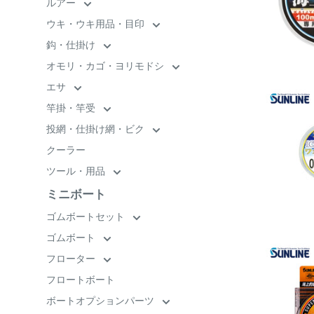
ルアー
ウキ・ウキ用品・目印
鈎・仕掛け
オモリ・カゴ・ヨリモドシ
エサ
竿掛・竿受
投網・仕掛け網・ビク
クーラー
ツール・用品
ミニボート
ゴムボートセット
ゴムボート
フローター
フロートボート
ボートオプションパーツ