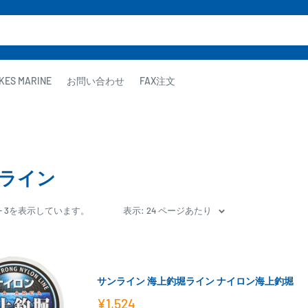
KES MARINE
お問い合わせ
FAX注文
ライン
1 - 3を表示しています。
表示: 24 ページあたり
サンライン 海上釣堀ライン ナイロン海上釣堀
販
¥1,524