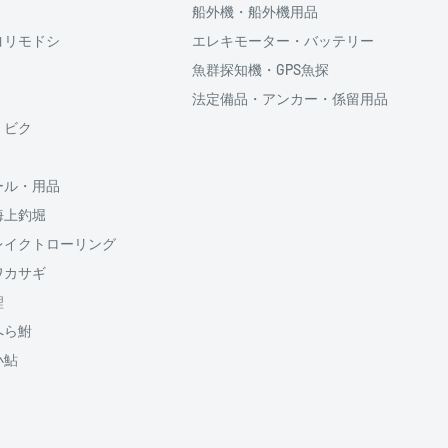
船外機・船外機用品
ヨリモドシ
エレキモーター・バッテリー
魚群探知機・GPS魚探
法定備品・アンカー・係留用品
・ビク
ール・用品
海上釣堀
レイクトローリング
ワカサギ
鯉
へら鮒
小鮎