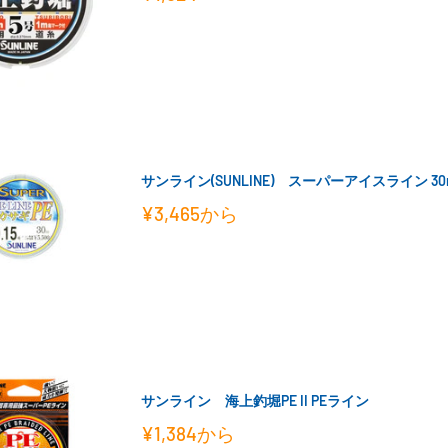
売
価
格
サンライン(SUNLINE) スーパーアイスライン 30
販
¥3,465
から
売
価
格
サンライン 海上釣堀PE II PEライン
販
¥1,384
から