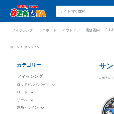
コ
釣
ン
具
テ
通
ン
販
ツ
フィッシング
ミニボート
アウトドア
店舗案内
B-LA
OZATOYA
に
ス
ホーム
サンライン
キ
ッ
プ
サン
カテゴリー
す
る
フィッシング
3 商品の
ロッドビルドパーツ
ロッド
リール
道糸・ライン