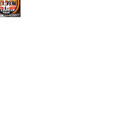
売
価
格